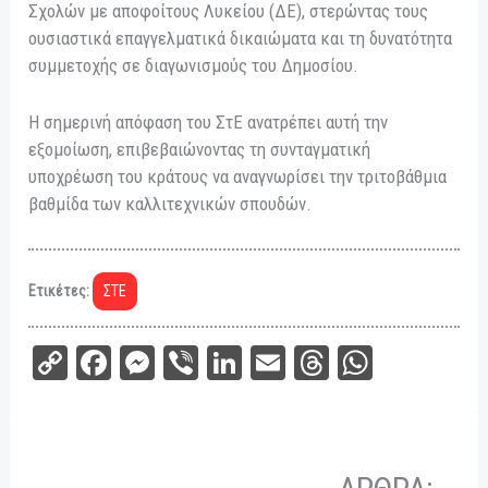
Σχολών με αποφοίτους Λυκείου (ΔΕ), στερώντας τους
ουσιαστικά επαγγελματικά δικαιώματα και τη δυνατότητα
συμμετοχής σε διαγωνισμούς του Δημοσίου.
Η σημερινή απόφαση του ΣτΕ ανατρέπει αυτή την
εξομοίωση, επιβεβαιώνοντας τη συνταγματική
υποχρέωση του κράτους να αναγνωρίσει την τριτοβάθμια
βαθμίδα των καλλιτεχνικών σπουδών.
Ετικέτες:
ΣΤΕ
C
Fa
M
Vi
Li
E
Th
W
op
ce
es
be
nk
m
re
ha
y
bo
se
r
ed
ail
ad
ts
Li
ok
ng
In
s
A