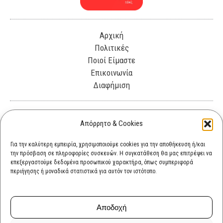
Αρχική
Πολιτικές
Ποιοί Είμαστε
Επικοινωνία
Διαφήμιση
Λεωφόρος Θησέως 330. Καλλιθέα, 17675
Απόρρητο & Cookies
info@cultok.gr
Για την καλύτερη εμπειρία, χρησιμοποιούμε cookies για την αποθήκευση ή/και
την πρόσβαση σε πληροφορίες συσκευών. Η συγκατάθεση θα μας επιτρέψει να
cultok.gr@gmail.com
επεξεργαστούμε δεδομένα προσωπικού χαρακτήρα, όπως συμπεριφορά
περιήγησης ή μοναδικά στατιστικά για αυτόν τον ιστότοπο.
Αποδοχή