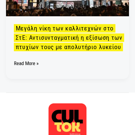
των
πτυχίων
τους
Μεγάλη νίκη των καλλιτεχνών στο
με
απολυτήριο
ΣτΕ: Αντισυνταγματική η εξίσωση των
λυκείου
πτυχίων τους με απολυτήριο λυκείου
Read More »