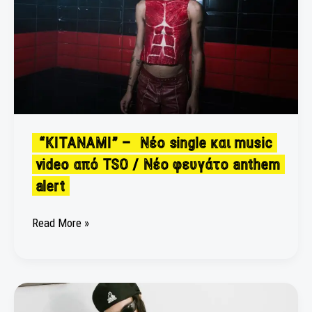
Νέο
single
και
music
video
από
TSO
/
“KITANAMI” – Νέο single και music
Νέο
video από TSO / Νέο φευγάτο anthem
φευγάτο
alert
anthem
alert
Read More »
Νέο
Single