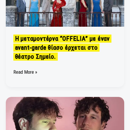
garde
θίασο
έρχεται
στο
θέατρο
Η μεταμοντέρνα “OFFELIA” με έναν
Σημείο.
avant-garde θίασο έρχεται στο
θέατρο Σημείο.
Read More »
Τα
Καλογεράκια
στο
Σταυρό
του