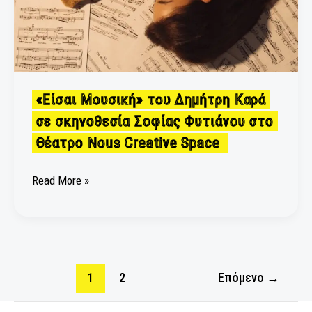
Σοφίας
Φυτιάνου
στο
Θέατρο
Nous
«Είσαι Μουσική» του Δημήτρη Καρά
Creative
Space
σε σκηνοθεσία Σοφίας Φυτιάνου στο
Θέατρο Nous Creative Space
Read More »
1
2
Επόμενο
→