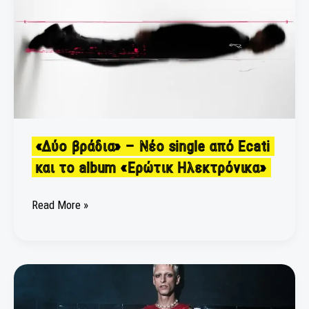
–
Νέο
single
από
Ecati
και
το
album
«Δύο βράδια» – Νέο single από Ecati
«Ερώτικ
και το album «Ερώτικ Ηλεκτρόνικα»
Ηλεκτρόνικα»
Read More »
“KITANAMI”
–