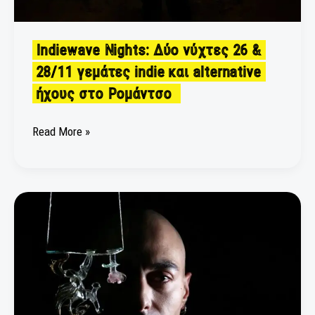
Indiewave Nights: Δύο νύχτες 26 &
28/11 γεμάτες indie και alternative
ήχους στο Ρομάντσο
Read More »
“Μέσα
στο ναρκοπέδιο,
μου
είπαν
πως
θα
μάθω