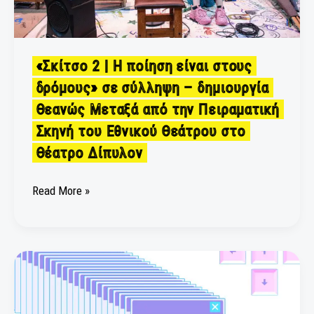
σύλληψη
–
δημιουργία
«Σκίτσο 2 | Η ποίηση είναι στους
Θεανώς
Μεταξά
δρόμους» σε σύλληψη – δημιουργία
από
Θεανώς Μεταξά από την Πειραματική
την
Σκηνή του Εθνικού Θεάτρου στο
Πειραματική
Θέατρο Δίπυλον
Σκηνή
του
Εθνικού
Read More »
Θεάτρου
στο
Θέατρο
Δίπυλον
AI
COULD
NEVER
Party: