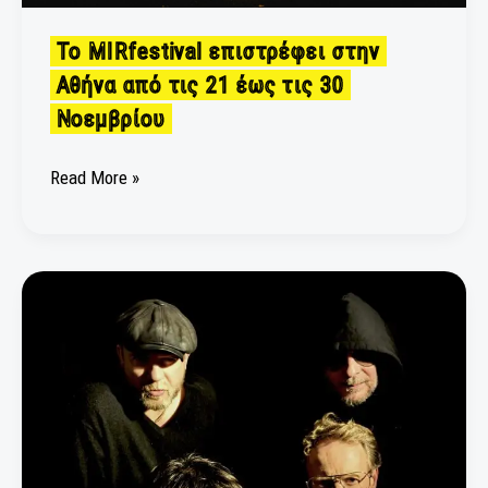
Το MIRfestival επιστρέφει στην
Αθήνα από τις 21 έως τις 30
Νοεμβρίου
Read More »
POROSI
02:
Οι
DECIUS
live
στην
Αθήνα
στο