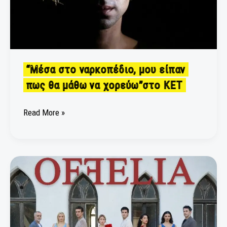
να
χορεύω”στο
ΚΕΤ
“Μέσα στο ναρκοπέδιο, μου είπαν
πως θα μάθω να χορεύω”στο ΚΕΤ
Read More »
Η
μεταμοντέρνα
“OFFELIA”
με
έναν
avant-