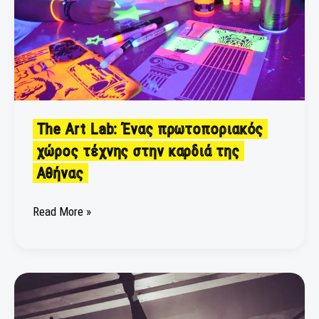
πρωτοποριακός
χώρος
τέχνης
στην
καρδιά
της
Αθήνας
The Art Lab: Ένας πρωτοποριακός
χώρος τέχνης στην καρδιά της
Αθήνας
Read More »
«Μάστερ
και
Μαργαρίτα»