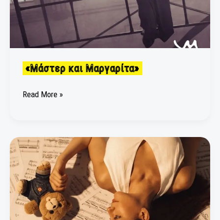
«Μάστερ και Μαργαρίτα»
Read More »
«Είσαι
Μουσική»
του
Δημήτρη
Καρά
σε
σκηνοθεσία