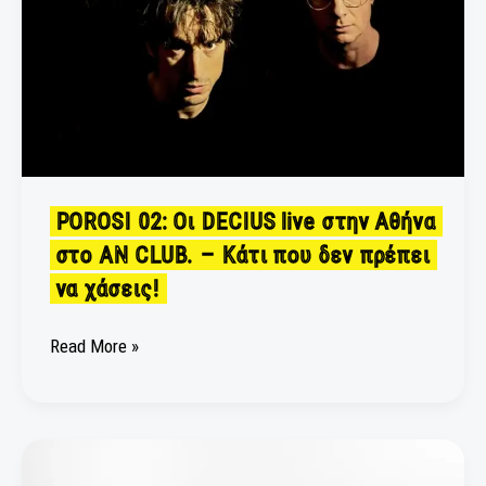
ΑΝ
CLUB.
–
Κάτι
που
δεν
πρέπει
να
POROSI 02: Οι DECIUS live στην Αθήνα
χάσεις!
στο ΑΝ CLUB. – Κάτι που δεν πρέπει
να χάσεις!
Read More »
«Δύο
βράδια»