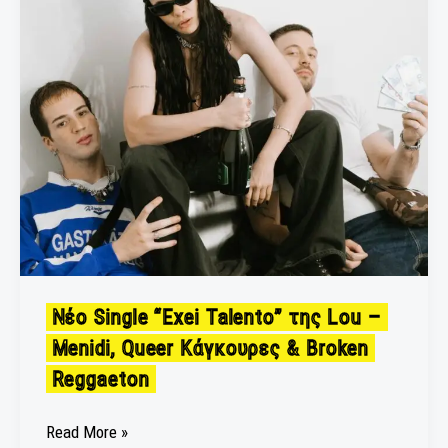
“Exei
Talento”
της
Lou
–
Menidi,
Queer
Κάγκουρες
&
Broken
Reggaeton
Νέο Single “Exei Talento” της Lou –
Menidi, Queer Κάγκουρες & Broken
Reggaeton
Read More »