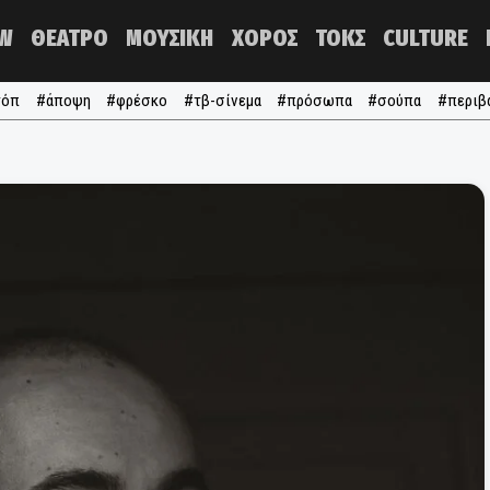
NOW
ΘΕΑΤΡΟ
ΜΟΥΣΙΚΗ
ΧΟΡΟΣ
ΤΟΚΣ
#τα τόπ
#άποψη
#φρέσκο
#τβ-σίνεμα
#πρόσωπα
#σ