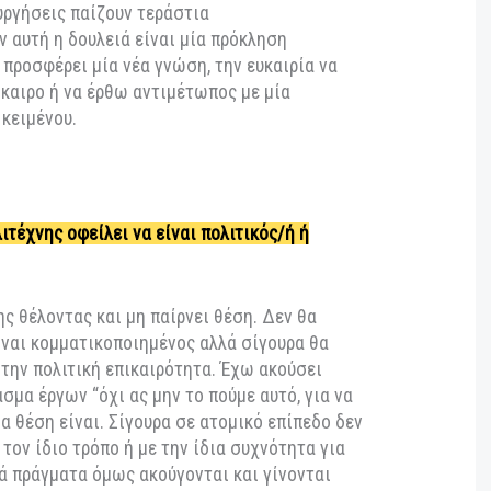
 Δευτέρα και Τρίτη στις 21:30.
στη σχολή, ο Θάνος είχε πει κάτι που άλλαξε
τρόπο με τον οποίο αντιλαμβάνομαι το θέατρο: “Το
 για να απαντά σε ερωτήσεις, αλλά για να
 Αυτή η φράση με συνοδεύει μέχρι σήμερα
ες ακόμη «ναι» σε ένα πρότζεκτ;
ται από πολλούς παράγοντες. Πρωταρχικό ρόλο για
υντελεστές, ο σκηνοθέτης
νιστές. Δίνω μεγάλη σημασία στο να βγαίνει η
υργικά και με υγεία επομένως τα άτομα με τα
 δημιουργήσεις παίζουν τεράστια
ρίνω αν αυτή η δουλειά είναι μία πρόκληση
να μου προσφέρει μία νέα γνώση, την ευκαιρία να
τι επίκαιρο ή να έρθω αντιμέτωπος με μία