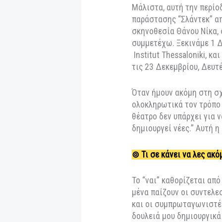
που είχα έχει προσ
δρόμο άλλοτε ως π
προς αποφυγή!
Αν πρέπει να ξεχω
είναι ο Θάνος Νίκ
αμέσως μετά με πρ
Τζορτζ Όργουελ. Α
αλληλοεκτίμηση, κ
καθοριστική για μέ
Μάλιστα, αυτή την
παράστασης “Σλάντε
σκηνοθεσία Θάνου 
συμμετέχω. Ξεκινά
Institut Thessaloni