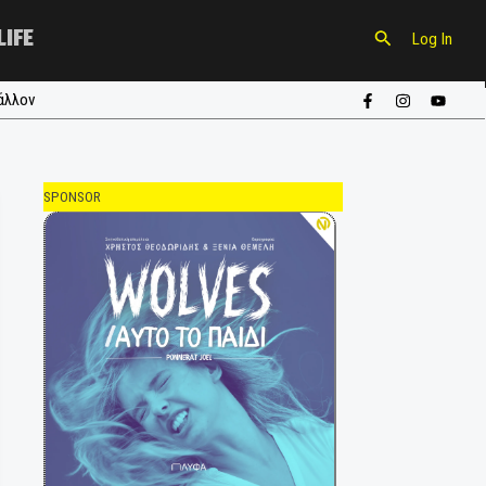
CULTURE
LIFE
ούπα
#περιβάλλον
SPONSOR