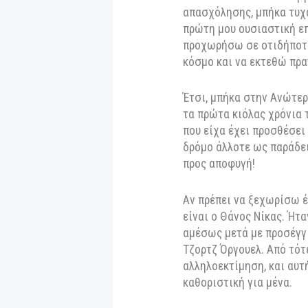
⊚ Ποια ήταν η αφε
στιγμή ή πρόσωπο 
Κάπου στο λύκειο, 
ντοκιμαντέρ από πα
σκηνοθεσία. Ποτέ 
που θα ακολουθούσ
απασχόλησης, μπήκ
πρώτη μου ουσιαστ
προχωρήσω σε οτιδ
κόσμο και να εκτε
Έτσι, μπήκα στην 
τα πρώτα κιόλας χ