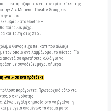
θέσει το δικό της λιθαράκι στον καλλιτεχνικό μου
αράδειγμα και έμπνευση, άλλοτε ως παράδειγμα
ρίσω ένα άτομο που με καθόρισε καλλιτεχνικά, αυτό
ας. Ήταν αρχικά καθηγητής μου στη σχολή και
οσέγγισε επαγγελματικά, αρχικά για το “1984” του
πό τότε συνεργαζόμαστε στενά, με μεγάλη
αι αυτή η συνέχεια της σχέσης μας υπήρξε
να.
 περίοδο προετοιμαζόμαστε για τον τρίτο κύκλο της
κ” από την Ars Moriendi Theatre Group, σε
Νίκα, στην οποία
με 1 Δεκεμβρίου στο Goethe –
ki, και θα παίζουμε μέχρι