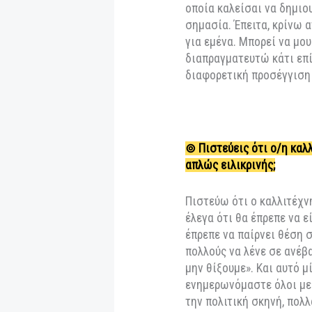
τις 23 Δεκεμβρίου,
Όταν ήμουν ακόμη 
ολοκληρωτικά τον 
θέατρο δεν υπάρχει
δημιουργεί νέες.”
⊚ Τι σε κάνει να λ
Το “ναι” καθορίζε
μένα παίζουν οι σ
και οι συμπρωταγω
δουλειά μου δημιο
οποία καλείσαι να
σημασία. Έπειτα, κ
για εμένα. Μπορεί 
διαπραγματευτώ κά