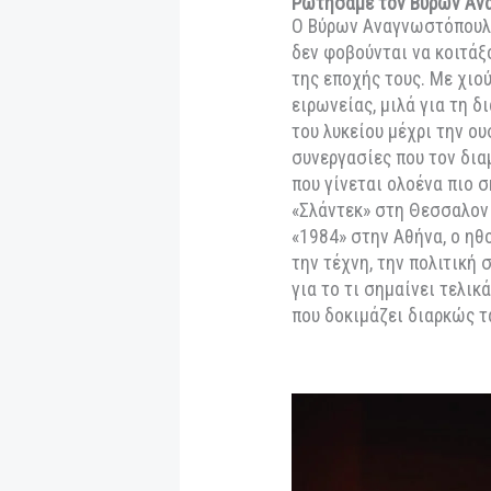
Από
Newsroom
|
28 Νοε
Ρωτήσαμε τον Βύρ
Ο Βύρων Αναγνωστ
δεν φοβούνται να 
της εποχής τους. 
ειρωνείας, μιλά γι
του λυκείου μέχρι 
συνεργασίες που τ
που γίνεται ολοέν
«Σλάντεκ» στη Θεσ
«1984» στην Αθήνα,
την τέχνη, την πολ
για το τι σημαίνε