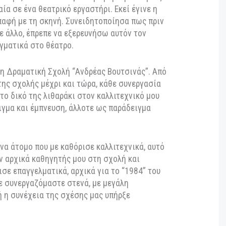
τηρία σου στον χώρο της τέχνης; Υπήρξε κάποια
που σε καθόρισε καλλιτεχνικά;
βλέποντας backstage βιντεάκια και
λιές ταινίες, άρχισε να με ελκύει η
δεν είχα σκεφτεί την υποκριτική ως ένα επάγγελμα
α. Αργότερα, όταν σπούδαζα στη Δράμα για λόγους
α τυχαία σε ένα θεατρικό εργαστήρι. Εκεί έγινε η
ική επαφή με τη σκηνή. Συνειδητοποίησα πως πριν
ήποτε άλλο, έπρεπε να εξερευνήσω αυτόν τον
θώ πραγματικά στο θέατρο.
Ανώτερη Δραματική Σχολή “Ανδρέας Βουτσινάς”. Από
ρόνια της σχολής μέχρι και τώρα, κάθε συνεργασία