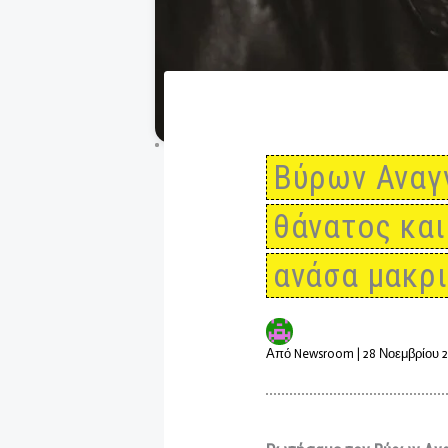
Βύρων Α
θάνατος 
ανάσα μα