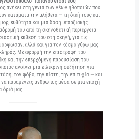
μβρίου 2025 20:04
|
ΤΟΚΣ
ων Αναγνωστόπουλο ”ποιανού είσαι εσύ
;”
όπουλος ανήκει στη γενιά των νέων ηθοποιών που
κοιτάξουν κατάματα την αλήθεια — τη δική τους και
Με χιούμορ, ευθύτητα και μια δόση υπαρξιακής
α τη διαδρομή του από τη σκηνοθετική περιέργεια
την ουσιαστική έκθεσή του στη σκηνή, για τις
ον διαμόρφωσαν, αλλά και για τον κόσμο γύρω μας
α πιο σκληρός. Με αφορμή την επιστροφή του
σαλονίκη και την επερχόμενη παρουσίαση του
 ο ηθοποιός ανοίγει μια ειλικρινή συζήτηση για
ιτική στάση, τον φόβο, την πίστη, την επιτυχία — και
ι τελικά να παραμένεις άνθρωπος μέσα σε μια εποχή