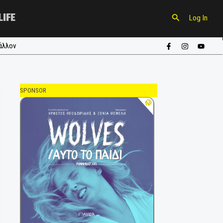
CULTURE
LIFE
ούπα
#περιβάλλον
SPONSOR