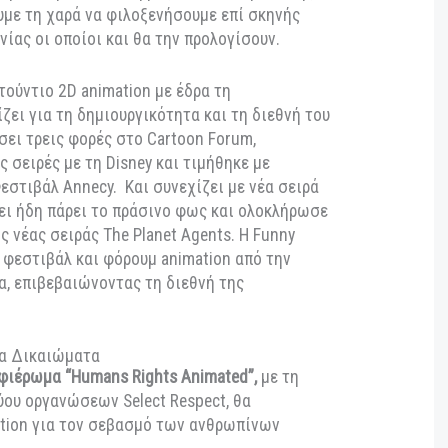
, με το δικό της ομότιτλο βραβείο για την
Καλύτερη
ή.
υ μήκους ταινίας, The Polar Bear Prince
α προβληθεί η σκανδιναβικής παραγωγής ταινία The
 μία παραγωγή στην οποία συνεργάστηκε και
animation Funny Tales.
Πρόκειται για μια
ύγχρονη ταινία κινουμένων σχεδίων, εμπνευσμένη
ο αγαπημένα παραμύθια της Σκανδιναβίας. Ένα
γάπη, την απληστία, το θάρρος και τα θαύματα της
θα έχουμε τη χαρά να φιλοξενήσουμε επί σκηνής
ς ταινίας οι οποίοι και θα την προλογίσουν.
ι ένα στούντιο 2D animation με έδρα τη
ξεχωρίζει για τη δημιουργικότητα και τη διεθνή του
ρουσιάσει τρεις φορές στο Cartoon Forum,
ιδικές σειρές με τη Disney και τιμήθηκε με