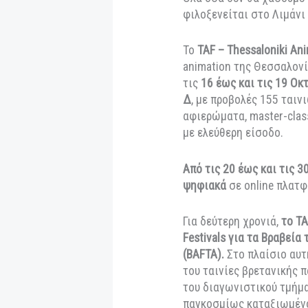
Από
Newsroom
|
12 Οκτ
Όλα όσα δεν θα χ
φιλοξενείται στο 
Το
TAF – Thessaloni
animation της Θεσ
τις
16 έως και τις
Δ
, με προβολές 15
αφιερώματα, maste
με ελεύθερη είσοδ
Aπό τις 20 έως κα
ψηφιακά
σε onlin