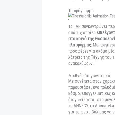
Για δεύτερη χρονιά
Festivals για τα 
(BAFTA).
Στο πλαίσ
του ταινίες βρετα
του διαγωνιστικού 
παγκοσμίως καταξ
Το πρόγραμμα
Το TAF συγκεντρών
από τις οποίες
επι
στο κοινό της Θεσ
πλατφόρμας.
Με πρ
προσφέρει για ακό
λάτρεις της Τέχνης
ανακαλύψουν.