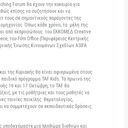
oject Educ’able, κατά τη διάρκεια του οποίου
15
α και 15 από τη Γαλλία θα έχουν εκπαιδευτεί στις
 κινηματογράφου, όπως επίσης και στην παραγωγή
ρού μήκους animation ταινίας.
Επιπλέον, στο
ηθούν για το κοινό της Θεσσαλονίκης (αλλά και
ός από τις ταινίες των παιδιών, αποσπάσματα από
αγωγής τους, τόσο στην Ελλάδα, όσο και τη Γαλλία.
μοθετημένο πλέο
ν Balkan Animation Pitching
ποιηθεί για έκτη συνεχόμενη χρονιά, στον χώρο
νοντας κοντά τους δημιουργούς με παραγωγούς και
ανίας.
ου Pitching Forum θα έχουν την ευκαιρία για
άρια, καθώς επίσης να συζητήσουν και να
ρότζεκτ τους σε σημαντικούς παράγοντες της
νούς βιομηχανίας. Όπως κάθε χρόνο, τα μέλη της