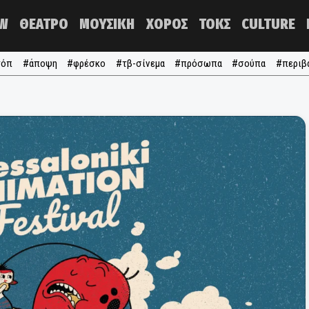
NOW
ΘΕΑΤΡΟ
ΜΟΥΣΙΚΗ
ΧΟΡΟΣ
ΤΟΚΣ
#τα τόπ
#άποψη
#φρέσκο
#τβ-σίνεμα
#πρόσωπα
#σ