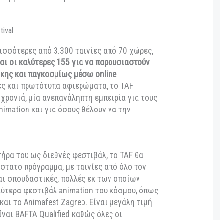
,
το TAF βρίσκεται στη λίστα των Qualifying
Βραβεία της Βρετανικής Ακαδημίας Κινηματογράφου
ιο αυτής της συνεργασίας εντάσσει στο πρόγραμμά
νικής παραγωγής, οι οποίες θα διεκδικήσουν μέσω
τμήματος του φεστιβάλ, μία θέση στη short list του
ιωμένου βρετανικού θεσμού.
ει περισσότερες από 3.300 ταινίες από 70 χώρες,
λέγονται οι καλύτερες 155 για να παρουσιαστούν
σαλονίκης και παγκοσμίως μέσω online
εμιέρες και πρωτότυπα αφιερώματα, το TAF
μα μία χρονιά, μία ανεπανάληπτη εμπειρία για τους
 του animation και για όσους θέλουν να την