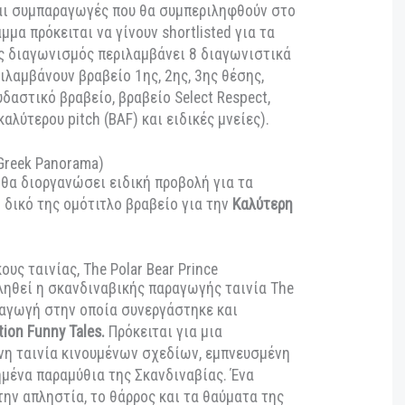
τικό
χαρακτήρα του ως διεθνές φεστιβάλ, το TAF θα
ολυδιάστατο πρόγραμμα, με ταινίες από όλο τον
ικές και σπουδαστικές, πολλές εκ των οποίων
 μεγαλύτερα φεστιβάλ animation του κόσμου, όπως
ateka και το Animafest Zagreb. Είναι μεγάλη τιμή
ς να είναι BAFTA Qualified καθώς όλες οι
ωγές και συμπαραγωγές που θα συμπεριληφθούν στο
ρόγραμμα πρόκειται να γίνουν shortlisted για τα
διεθνής διαγωνισμός περιλαμβάνει 8 διαγωνιστικά
θα περιλαμβάνουν βραβείο 1ης, 2ης, 3ης θέσης,
ng, Σπουδαστικό βραβείο, βραβείο Select Respect,
αβείο καλύτερου pitch (BAF) και ειδικές μνείες).
τικό (Greek Panorama)
χρόνο, θα διοργανώσει ειδική προβολή για τα