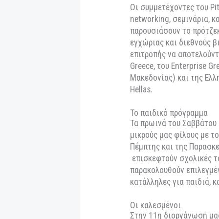
παρουσιάσουν το pr
νέοι από την Ελλάδ
βασικές αρχές του
της δικής τους μικ
φεστιβάλ θα προβλ
διαδικτυακά), εκτ
την διαδικασία παρ
Παράλληλα, το θεσ
Forum
θα πραγματο
του φεστιβάλ, φέρ
experts της βιομηχ
Οι συμμετέχοντες τ
networking, σεμιν
παρουσιάσουν το π
εγχώριας και διεθ