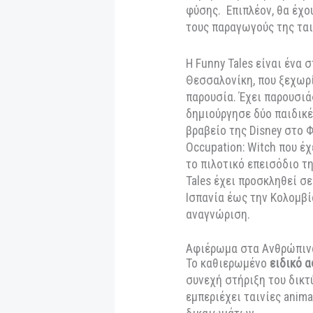
ελληνικά animation
Ελληνική Παραγωγ
Προβολή της μεγάλο
Φέτος πρόκειται ν
Polar Bear Prince,
το
Ελληνικό studio 
εντυπωσιακή και σ
από ένα από τα πι
παραμύθι για την α
φύσης. Επιπλέον, 
τους παραγωγούς τη
Η Funny Tales είνα
Θεσσαλονίκη, που 
παρουσία. Έχει πα
δημιούργησε δύο πα