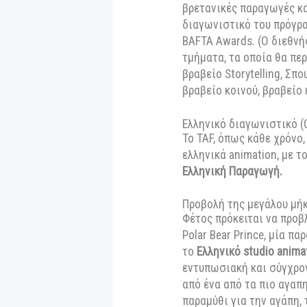
Διεθνές διαγωνισ
Με συνέπεια στον 
παρουσιάσει ένα π
κόσμο, επαγγελματ
διαγωνίζονται στα
το ANNECY, το Anim
για το φεστιβάλ μα
βρετανικές παραγ
διαγωνιστικό του π
BAFTA Awards. (Ο 
τμήματα, τα οποία 
βραβείο Storytelli
βραβείο κοινού, βρ
Ελληνικό διαγωνισ
Το TAF, όπως κάθε 