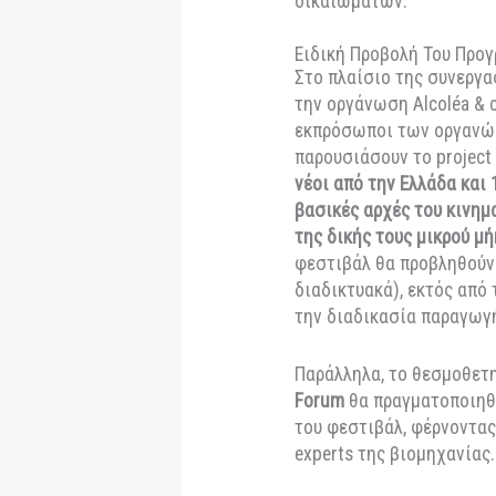
βραβείο της Disney
Occupation: Witch
το πιλοτικό επεισό
Tales έχει προσκλ
Ισπανία έως την Κ
αναγνώριση.
Αφιέρωμα στα Ανθ
Το καθιερωμένο
ει
συνεχή στήριξη το
εμπεριέχει ταινίε
δικαιωμάτων.
Ειδική Προβολή Το
Στο πλαίσιο της συ
την οργάνωση Alco
εκπρόσωποι των ορ