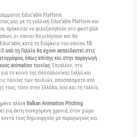
 στο Φεστιβάλ Annecy. Και συνεχίζει με νέα σειρά
 που έχει ήδη πάρει το πράσινο φως και ολοκλήρωσε
διο της νέας σειράς The Planet Agents. Η Funny
ηθεί σε φεστιβάλ και φόρουμ animation από την
ολομβία, επιβεβαιώνοντας τη διεθνή της
ρώπινα Δικαιώματα
δικό αφιέρωμα “Humans Rights Animated”,
με τη
υ δικτύου οργανώσεων Select Respect, θα
ς animation για τον σεβασμό των ανθρωπίνων
υ Προγράμματος Educ’able Platform
νεργασίας μας με τη γαλλική Educ’able Platform και
léa & cie, πρόκειται να φιλοξενηθούν στο φεστιβάλ
γανώσεων, οι οποίοι θα μιλήσουν και θα