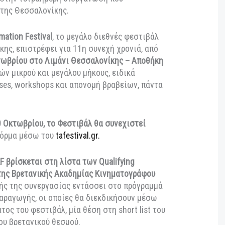
ωβρίου 2025 14:08
|
ΤΒ/ΣΙΝΕΜΑ
άσουμε στην τετραήμερη διοργάνωση που
Λιμάνι της Θεσσαλονίκης.
ki Animation Festival
, το μεγάλο διεθνές φεστιβάλ
σαλονίκης, επιστρέφει για 11η συνεχή χρονιά, από
 19 Οκτωβρίου στο Λιμάνι Θεσσαλονίκης – Αποθήκη
5 ταινιών μικρού και μεγάλου μήκους, ειδικά
r-classes, workshops και απονομή βραβείων, πάντα
ο.
ι τις 30 Οκτωβρίου, το Φεστιβάλ θα συνεχιστεί
e πλατφόρμα μέσω του
tafestival.gr.