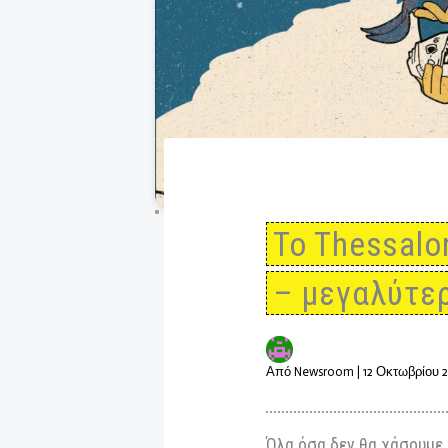
To Thessa
– μεγαλ