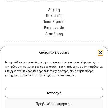
Αρχική
Πολιτικές
Ποιοί Είμαστε
Επικοινωνία
Διαφήμιση
Λεωφόρος Θησέως 330. Καλλιθέα, 17675
Απόρρητο & Cookies
info@cultok.gr
Για την καλύτερη εμπειρία, χρησιμοποιούμε cookies για την αποθήκευση ή/και
την πρόσβαση σε πληροφορίες συσκευών. Η συγκατάθεση θα μας επιτρέψει να
cultok.gr@gmail.com
επεξεργαστούμε δεδομένα προσωπικού χαρακτήρα, όπως συμπεριφορά
περιήγησης ή μοναδικά στατιστικά για αυτόν τον ιστότοπο.
Αποδοχή
Προβολή προτιμήσεων