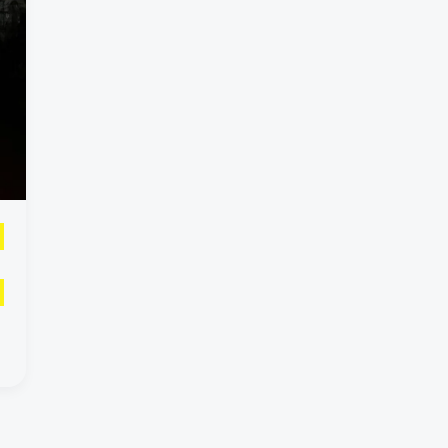
τες 26
άντσο