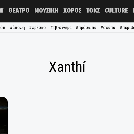
NOW
ΘΕΑΤΡΟ
ΜΟΥΣΙΚΗ
ΧΟΡΟΣ
ΤΟΚΣ
#τα τόπ
#άποψη
#φρέσκο
#τβ-σίνεμα
#πρόσωπα
#σ
Xanthí