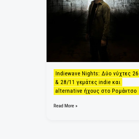
26
&
28/11
γεμάτες
indie
και
alternative
ήχους
στο
Ρομάντσο
Indiewave Nights: Δύο νύχ
& 28/11 γεμάτες indie και
alternative ήχους στο Ρομ
Read More »