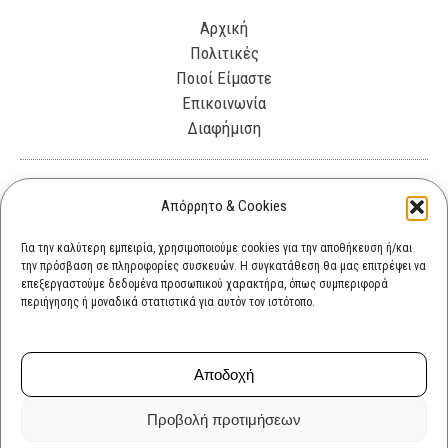
Αρχική
Πολιτικές
Ποιοί Είμαστε
Επικοινωνία
Διαφήμιση
Λεωφόρος Θησέως 330. Καλλιθέα, 17675
Απόρρητο & Cookies
info@cultok.gr
Για την καλύτερη εμπειρία, χρησιμοποιούμε cookies για την αποθήκευση ή/και
την πρόσβαση σε πληροφορίες συσκευών. Η συγκατάθεση θα μας επιτρέψει να
cultok.gr@gmail.com
επεξεργαστούμε δεδομένα προσωπικού χαρακτήρα, όπως συμπεριφορά
περιήγησης ή μοναδικά στατιστικά για αυτόν τον ιστότοπο.
Αποδοχή
Προβολή προτιμήσεων