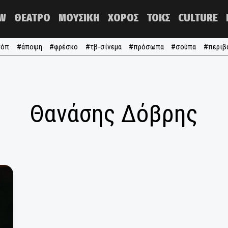
NOW
ΘΕΑΤΡΟ
ΜΟΥΣΙΚΗ
ΧΟΡΟΣ
ΤΟΚΣ
#τα τόπ
#άποψη
#φρέσκο
#τβ-σίνεμα
#πρόσωπα
#σ
Θανάσης Δόβρ