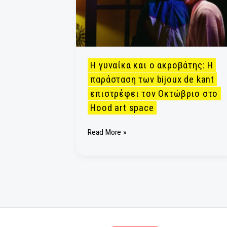
ακροβάτης:
Η
παράσταση
των
bijoux
de
kant
Η γυναίκα και ο ακροβάτης
επιστρέφει
τον
παράσταση των bijoux de k
Οκτώβριο
επιστρέφει τον Οκτώβριο 
στο
Hood art space
Hood
art
space
Read More »