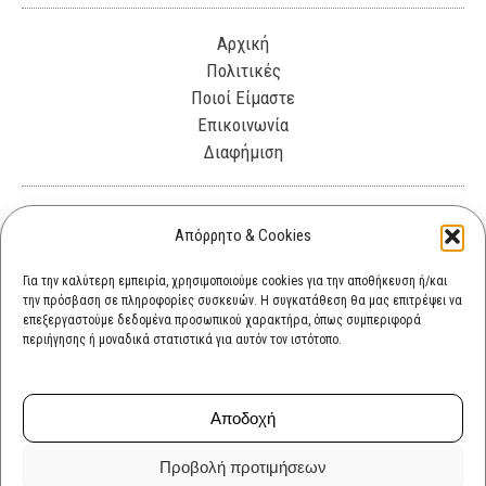
Αρχική
Πολιτικές
Ποιοί Είμαστε
Επικοινωνία
Διαφήμιση
Λεωφόρος Θησέως 330. Καλλιθέα, 17675
Απόρρητο & Cookies
info@cultok.gr
Για την καλύτερη εμπειρία, χρησιμοποιούμε cookies για την αποθήκευση ή/και
την πρόσβαση σε πληροφορίες συσκευών. Η συγκατάθεση θα μας επιτρέψει να
cultok.gr@gmail.com
επεξεργαστούμε δεδομένα προσωπικού χαρακτήρα, όπως συμπεριφορά
περιήγησης ή μοναδικά στατιστικά για αυτόν τον ιστότοπο.
Αποδοχή
Προβολή προτιμήσεων