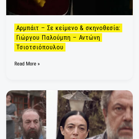
Αντώνη
Τσιοτσιόπουλου
Αρμπάιτ – Σε κείμενο & σκηνοθεσία:
Γιώργου Παλούμπη – Αντώνη
Τσιοτσιόπουλου
Read More »
Μια
Έντα
Γκάμπλερ
το
2032
σε