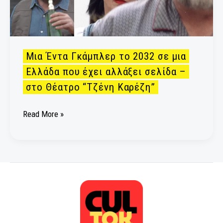
μια
Ελλάδα
που
έχει
αλλάξει
Μια Έντα Γκάμπλερ το 2032 σε μια
σελίδα
Ελλάδα που έχει αλλάξει σελίδα –
–
στο Θέατρο “Τζένη Καρέζη”
στο
Θέατρο
Read More »
“Τζένη
Καρέζη”