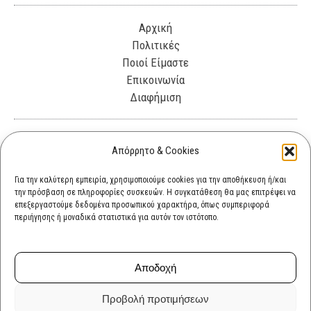
Αρχική
Πολιτικές
Ποιοί Είμαστε
Επικοινωνία
Διαφήμιση
Λεωφόρος Θησέως 330. Καλλιθέα, 17675
Απόρρητο & Cookies
info@cultok.gr
Για την καλύτερη εμπειρία, χρησιμοποιούμε cookies για την αποθήκευση ή/και
την πρόσβαση σε πληροφορίες συσκευών. Η συγκατάθεση θα μας επιτρέψει να
cultok.gr@gmail.com
επεξεργαστούμε δεδομένα προσωπικού χαρακτήρα, όπως συμπεριφορά
περιήγησης ή μοναδικά στατιστικά για αυτόν τον ιστότοπο.
Αποδοχή
Προβολή προτιμήσεων