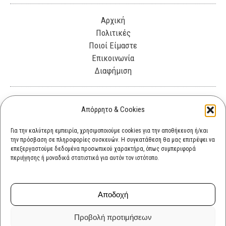
Αρχική
Πολιτικές
Ποιοί Είμαστε
Επικοινωνία
Διαφήμιση
Λεωφόρος Θησέως 330. Καλλιθέα, 17675
Απόρρητο & Cookies
info@cultok.gr
Για την καλύτερη εμπειρία, χρησιμοποιούμε cookies για την αποθήκευση ή/και
την πρόσβαση σε πληροφορίες συσκευών. Η συγκατάθεση θα μας επιτρέψει να
cultok.gr@gmail.com
επεξεργαστούμε δεδομένα προσωπικού χαρακτήρα, όπως συμπεριφορά
περιήγησης ή μοναδικά στατιστικά για αυτόν τον ιστότοπο.
Αποδοχή
Προβολή προτιμήσεων