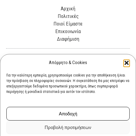
Αρχική
Πολιτικές
Ποιοί Είμαστε
Επικοινωνία
Διαφήμιση
Λεωφόρος Θησέως 330. Καλλιθέα, 17675
Απόρρητο & Cookies
info@cultok.gr
Για την καλύτερη εμπειρία, χρησιμοποιούμε cookies για την αποθήκευση ή/και
την πρόσβαση σε πληροφορίες συσκευών. Η συγκατάθεση θα μας επιτρέψει να
cultok.gr@gmail.com
επεξεργαστούμε δεδομένα προσωπικού χαρακτήρα, όπως συμπεριφορά
περιήγησης ή μοναδικά στατιστικά για αυτόν τον ιστότοπο.
Αποδοχή
Προβολή προτιμήσεων