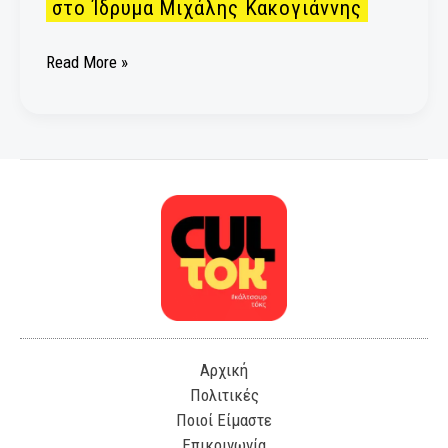
στο Ίδρυμα Μιχάλης Κακογιάννης
Βγενοπούλου
στο
Read More »
Ίδρυμα
Μιχάλης
Κακογιάννης
Αρχική
Πολιτικές
Ποιοί Είμαστε
Επικοινωνία