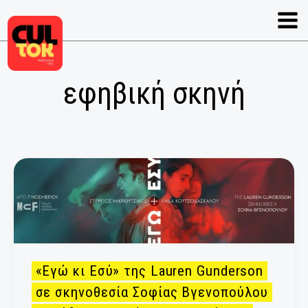
Μετάβαση
στο
περιεχόμενο
εφηβική σκηνή
«Εγώ
κι
Εσύ»
της
Lauren
Gunderson
σε
«Εγώ κι Εσύ» της Lauren Gunderson
σκηνοθεσία
σε σκηνοθεσία Σοφίας Βγενοπούλου
Σοφίας