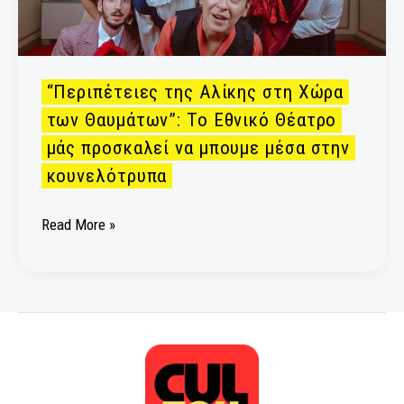
Το
Εθνικό
Θέατρο
μάς
“Περιπέτειες της Αλίκης στη Χώρα
προσκαλεί
των Θαυμάτων”: Το Εθνικό Θέατρο
να
μάς προσκαλεί να μπουμε μέσα στην
μπουμε
μέσα
κουνελότρυπα
στην
κουνελότρυπα
Read More »