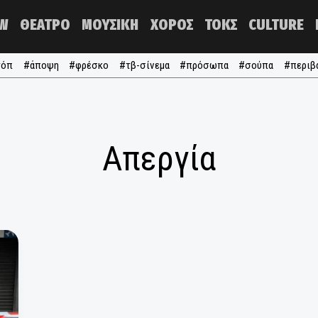
NOW
ΘΕΑΤΡΟ
ΜΟΥΣΙΚΗ
ΧΟΡΟΣ
ΤΟΚΣ
#τα τόπ
#άποψη
#φρέσκο
#τβ-σίνεμα
#πρόσωπα
#σ
Απεργία