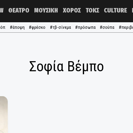
NOW
ΘΕΑΤΡΟ
ΜΟΥΣΙΚΗ
ΧΟΡΟΣ
ΤΟΚΣ
#τα τόπ
#άποψη
#φρέσκο
#τβ-σίνεμα
#πρόσωπα
#σ
Σοφία Βέμπο