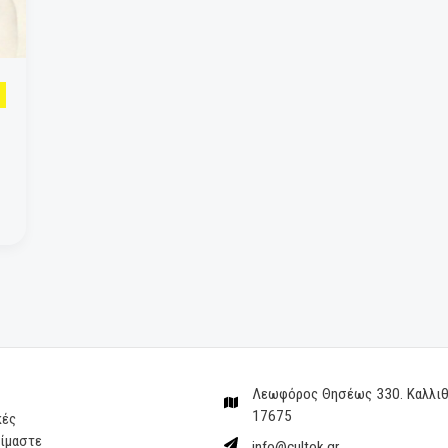
”: Ένα
Σοφία