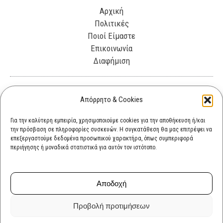
Αρχική
Πολιτικές
Ποιοί Είμαστε
Επικοινωνία
Διαφήμιση
Λεωφόρος Θησέως 330. Καλλιθέα, 17675
Απόρρητο & Cookies
info@cultok.gr
Για την καλύτερη εμπειρία, χρησιμοποιούμε cookies για την αποθήκευση ή/και
την πρόσβαση σε πληροφορίες συσκευών. Η συγκατάθεση θα μας επιτρέψει να
cultok.gr@gmail.com
επεξεργαστούμε δεδομένα προσωπικού χαρακτήρα, όπως συμπεριφορά
περιήγησης ή μοναδικά στατιστικά για αυτόν τον ιστότοπο.
Αποδοχή
Προβολή προτιμήσεων
Copyright © 2026 cultok.gr | Powered by cultok.gr