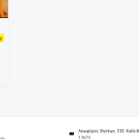
ριάμ
 για το
ρία