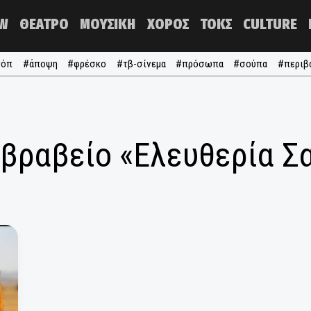
NOW
ΘΕΑΤΡΟ
ΜΟΥΣΙΚΗ
ΧΟΡΟΣ
ΤΟΚΣ
#τα τόπ
#άποψη
#φρέσκο
#τβ-σίνεμα
#πρόσωπα
#σ
κό βραβείο «Ελευθερ