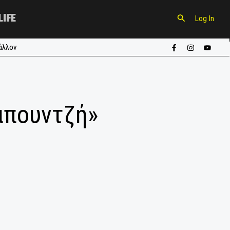
CULTURE
LIFE
ούπα
#περιβάλλον
ία Σαπουντζή»