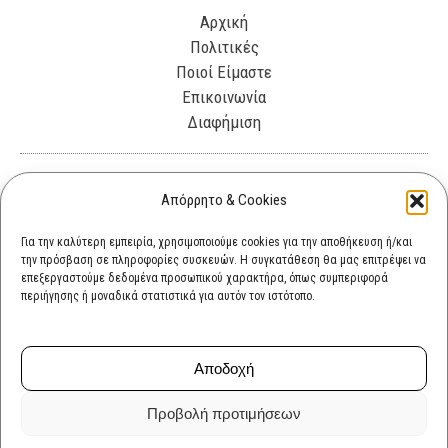
Αρχική
Πολιτικές
Ποιοί Είμαστε
Επικοινωνία
Διαφήμιση
Λεωφόρος Θησέως 330. Καλλιθέα, 17675
Απόρρητο & Cookies
info@cultok.gr
Για την καλύτερη εμπειρία, χρησιμοποιούμε cookies για την αποθήκευση ή/και
την πρόσβαση σε πληροφορίες συσκευών. Η συγκατάθεση θα μας επιτρέψει να
cultok.gr@gmail.com
επεξεργαστούμε δεδομένα προσωπικού χαρακτήρα, όπως συμπεριφορά
περιήγησης ή μοναδικά στατιστικά για αυτόν τον ιστότοπο.
Αποδοχή
Προβολή προτιμήσεων
Copyright © 2026 cultok.gr | Powered by cultok.gr