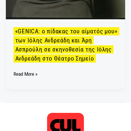
και
Άρη
Ασπρούλη
σε
«GENICA: ο πίδακας του αίματός μου»
σκηνοθεσία
των Ιόλης Ανδρεάδη και Άρη
της
Ασπρούλη σε σκηνοθεσία της Ιόλης
Ιόλης
Ανδρεάδη
Ανδρεάδη στο Θέατρο Σημείο
στο
Θέατρο
Read More »
Σημείο