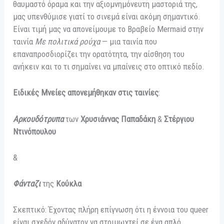
θαυμαστό όραμα και την αξιομνημόνευτη μαστοριά της,
μας υπενθύμισε γιατί το σινεμά είναι ακόμη σημαντικό.
Είναι τιμή μας να απονείμουμε το Βραβείο Mermaid στην
ταινία
Με πολιτικά ρούχα
— μια ταινία που
επαναπροσδιορίζει την ορατότητα, την αίσθηση του
ανήκειν και το τι σημαίνει να μπαίνεις στο οπτικό πεδίο.
Ειδικές Μνείες απονεμήθηκαν στις ταινίες
:
Αρκουδότρυπα
των
Χρυσιάννας Παπαδάκη
&
Στέργιου
Ντινόπουλου
&
Φάνταζι
της
Κούκλα
Σκεπτικό: Έχοντας πλήρη επίγνωση ότι η έννοια του queer
είναι σχεδόν αδύνατον να στριμωχτεί σε ένα απλό