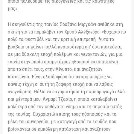
οποίο παλεύουμε: τις οικογένειες και τις κοινότητές
μας».
Η σκηνοθέτις της ταινίας Σουζάνα Μιργκάνι ανέβηκε στη
σκηνή για να παραλάβει τον Χρυσό Αλέξανδρο: «Ευχαριστώ
πολύ το Φεστιβάλ και την κριτική επιτροπή. Αυτό το
βραβείο σημαίνει πολλά περισσότερα απ’ όσα πιστεύετε,
σε μια δύσκολη εποχή πολέμων και γενοκτονιών, για μια
ταινία στην οποία συμμετέχουν ηθοποιοί εκτοπισμένοι
από το σπίτι τους, στην Αίγυπτο, και αναζητούν
καταφύγιο. Είναι ελπιδοφόρο ότι ακόμη μπορείς να
κάνεις τέχνη σ’ αυτή τη ζοφερή εποχή και να λάβεις
αναγνώριση. Θέλω να ευχαριστήσω τη συμπαραγωγό αλλά
και μέντορά μου, Ανμαρί Τζασίρ, η οποία καταλαβαίνει
καλύτερα από τον καθένα το νόημα και τη σημασία αυτής
της ταινίας. Ευχαριστώ επίσης τους ηθοποιούς και τα
μέλη του συνεργείου με καταγωγή από το Σουδάν, που
βρίσκονται σε εμπόλεμη κατάσταση και αναζητούν