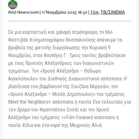
Από
Newsroom
|
11 Νοεμβρίου 2025 18:30
|
Tόπ
,
ΤΒ/ΣΙΝΕΜΑ
Σε μια εορταστική και χαλαρή ατμόσφαιρα, το 66ο
Φεστιβάλ Κινηματογράφου Θεσσαλονίκης απένειμε τα
βραβεία της φετινής διοργάνωσης την Κυριακή 9
Νοεμβρίου, στην Αποθήκη Γ. Τρεις ταινίες βραβεύτηκαν
με τους Χρυσούς Αλέξανδρους των διαγωνιστικών
τμημάτων. Τον «Χρυσό Αλέξανδρο – Θόδωρο
Αγγελόπουλο» του Διεθνούς Διαγωνιστικού απέσπασε
Η
βασίλισσα του βαμβακιού
της Σουζάνα Μιργκάνι, τον
«Χρυσό Αλέξανδρο – Μισέλ Δημόπουλος» του τμήματος
Meet the Neighbors+ απέσπασε η ταινία
Ένα τελευταίο για
τον δρόμο
του Φραντσέσκο Σοσάι και τον Χρυσό
Αλέξανδρο του τμήματος >>Film Forward απέσπασε η
ταινία
Χίλια και ένα καρέ
της Μεχρνούς Αλιά.