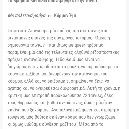
Το Βραβείο Mermaid απονεμήθηκε στην ταινία
:
Με πολιτικά ρούχα
του
Κάρμεν Έμι
Σκεπτικό: Διανύουμε μία από τις πιο σκοτεινες και
διχασμένες εποχές της σύγχρονης ιστορίας. Όμως η
δημιουργία ταινιών —και ιδίως με queer πρόσημο—
παραμένει μία από τις τελευταίες αληθινά ριζοσπαστικές
πράξεις ενσυναίσθησης. Η δουλειά μας είναι να
διεγείρουμε την καρδιά και το μυαλό, να παρασύρουμε το
κοινό σε ταξίδια που διευρύνουν την κατανόηση του
κόσμου, αλλά και να δείξουμε τι σημαίνει να ζεις, να
αγαπάς και να ονειρεύεσαι διαφορετικά. Αυτή τη χρονιά, η
κριτική μας επιτροπή παρακολούθησε 22 ταινίες, όλες
τους θαρραλέες και βαθιά ανθρώπινες, όμως μία ήταν
εκείνη που ξεχώρισε. Αναπολογητικά queer και ατρόμητα
τρυφερή, μας βύθισε σε έναν κόσμο που δεν γνωρίζαμε,
κι όμως νιώθαμε σύνδεση μαζί του. Μέσα από το