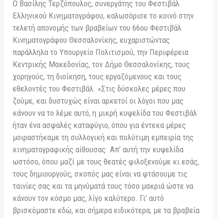
Ο Βασίλης Τερζόπουλος, συνεργάτης του Φεστιβάλ
Ελληνικού Κινηματογράφου, καλωσόρισε το κοινό στην
τελετή απονομής των βραβείων του 66ου Φεστιβάλ
Κινηματογράφου Θεσσαλονίκης, ευχαριστώντας
παράλληλα το Υπουργείο Πολιτισμού, την Περιφέρεια
Κεντρικής Μακεδονίας, τον Δήμο Θεσσαλονίκης, τους
χορηγούς, τη διοίκηση, τους εργαζόμενους και τους
εθελοντές του Φεστιβάλ. «Στις δύσκολες μέρες που
ζούμε, και δυστυχώς είναι αρκετοί οι λόγοι που μας
κάνουν να το λέμε αυτό, η μικρή κυψελίδα του Φεστιβάλ
ήταν ένα ασφαλές καταφύγιο, όπου για έντεκα μέρες
μοιραστήκαμε τη συλλογική και πολύτιμη εμπειρία της
κινηματογραφικής αίθουσας. Απ’ αυτή την κυψελίδα
ωστόσο, όπου μαζί με τους θεατές φιλοξενούμε κι εσάς,
τους δημιουργούς, σκοπός μας είναι να φτάσουμε τις
ταινίες σας και τα μηνύματά τους τόσο μακριά ώστε να
κάνουν τον κόσμο μας, λίγο καλύτερο. Γι’ αυτό
βρισκόμαστε εδώ, και σήμερα ειδικότερα, με τα βραβεία