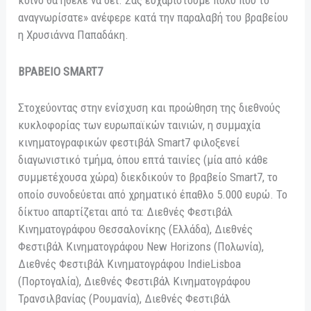
κοινό θα ήθελε να δει. Σας ευχαριστούμε πολύ που το
αναγνωρίσατε» ανέφερε κατά την παραλαβή του βραβείου
η Χρυσιάννα Παπαδάκη.
ΒΡΑΒΕΙΟ SMART7
Στοχεύοντας στην ενίσχυση και προώθηση της διεθνούς
κυκλοφορίας των ευρωπαϊκών ταινιών, η συμμαχία
κινηματογραφικών φεστιβάλ Smart7 φιλοξενεί
διαγωνιστικό τμήμα, όπου επτά ταινίες (μία από κάθε
συμμετέχουσα χώρα) διεκδικούν το βραβείο Smart7, το
οποίο συνοδεύεται από χρηματικό έπαθλο 5.000 ευρώ. Το
δίκτυο απαρτίζεται από τα: Διεθνές Φεστιβάλ
Κινηματογράφου Θεσσαλονίκης (Ελλάδα), Διεθνές
Φεστιβάλ Κινηματογράφου New Horizons (Πολωνία),
Διεθνές Φεστιβάλ Κινηματογράφου IndieLisboa
(Πορτογαλία), Διεθνές Φεστιβάλ Κινηματογράφου
Τρανσιλβανίας (Ρουμανία), Διεθνές Φεστιβάλ