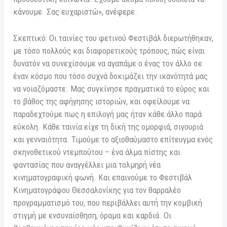
κάνουμε. Σας ευχαριστώ», ανέφερε.
Σκεπτικό: Οι ταινίες του φετινού Φεστιβάλ διερωτήθηκαν,
με τόσο πολλούς και διαφορετικούς τρόπους, πώς είναι
δυνατόν να συνεχίσουμε να αγαπάμε ο ένας τον άλλο σε
έναν κόσμο που τόσο συχνά δοκιμάζει την ικανότητά μας
να νοιαζόμαστε. Μας συγκίνησε πραγματικά το εύρος και
το βάθος της αφήγησης ιστοριών, και οφείλουμε να
παραδεχτούμε πως η επιλογή μας ήταν κάθε άλλο παρά
εύκολη. Κάθε ταινία είχε τη δική της ομορφιά, σιγουριά
και γενναιότητα. Τιμούμε το αξιοθαύμαστο επίτευγμα ενός
σκηνοθετικού ντεμπούτου – ένα άλμα πίστης και
φαντασίας που αναγγέλλει μια τολμηρή νέα
κινηματογραφική φωνή. Και επαινούμε το Φεστιβάλ
Κινηματογράφου Θεσσαλονίκης για τον θαρραλέο
προγραμματισμό του, που περιβάλλει αυτή την κομβική
στιγμή με ενσυναίσθηση, όραμα και καρδιά. Οι