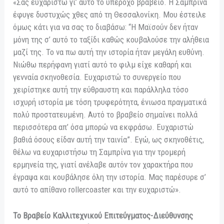
«Σας ευχαριστώ γι’ αυτό το υπέροχο βραβείο. Η Σαμπρίνα
έφυγε δυστυχώς χθες από τη Θεσσαλονίκη. Μου έστειλε
όμως κάτι για να σας το διαβάσω: “Η Μαϊσούν δεν ήταν
μόνη της σ’ αυτό το ταξίδι καθώς κουβαλούσε την αλήθεια
μαζί της. Το να πω αυτή την ιστορία ήταν μεγάλη ευθύνη.
Νιώθω περήφανη γιατί αυτό το φιλμ είχε καθαρή και
γενναία σκηνοθεσία. Ευχαριστώ το συνεργείο που
χειρίστηκε αυτή την εύθραυστη και παράλληλα τόσο
ισχυρή ιστορία με τόση τρυφερότητα, ένιωσα πραγματικά
πολύ προστατευμένη. Αυτό το βραβείο σημαίνει πολλά
περισσότερα απ’ όσα μπορώ να εκφράσω. Ευχαριστώ
βαθιά όσους είδαν αυτή την ταινία”. Εγώ, ως σκηνοθέτις,
θέλω να ευχαριστήσω τη Σαμπρίνα για την τρομερή
ερμηνεία της, γιατί ανέλαβε αυτόν τον χαρακτήρα που
έγραψα και κουβάλησε όλη την ιστορία. Μας παρέσυρε σ’
αυτό το απίθανο rollercoaster και την ευχαριστώ».
Το Βραβείο Καλλιτεχνικού Επιτεύγματος-Διεύθυνσης