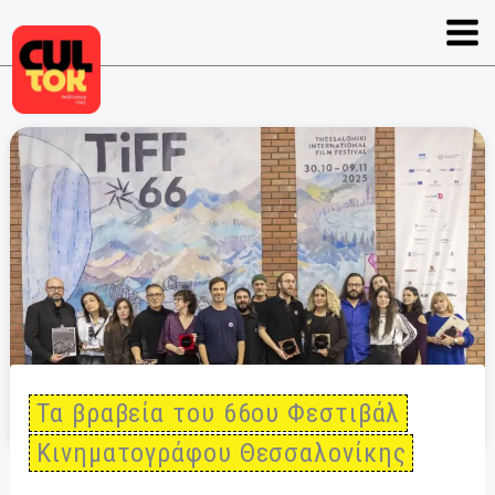
Μετάβαση
στο
περιεχόμενο
Τα βραβεία του 66ου Φεστιβάλ
Κινηματογράφου Θεσσαλονίκης