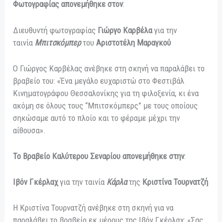
Φωτογραφίας απονεμήθηκε στον
:
Διευθυντή φωτογραφίας
Γιώργο Καρβέλα
για την
ταινία
Μπιτσκόμπερ
του
Αριστοτέλη Μαραγκού
Ο Γιώργος Καρβέλας ανέβηκε στη σκηνή να παραλάβει το
βραβείο του: «Ένα μεγάλο ευχαριστώ στο Φεστιβάλ
Κινηματογράφου Θεσσαλονίκης για τη φιλοξενία, κι ένα
ακόμη σε όλους τους “Μπιτσκόμπερς” με τους οποίους
σηκώσαμε αυτό το πλοίο και το φέραμε μέχρι την
αίθουσα».
Το Βραβείο Καλύτερου Σεναρίου απονεμήθηκε στην
:
Ιβόν Γκέρλαχ
για την ταινία
Κάρλα
της
Κριστίνα Τουρνατζή
Η Κριστίνα Τουρνατζή ανέβηκε στη σκηνή για να
παραλάβει το βραβείο εκ μέρους της Ιβόν Γκέρλαχ: «Σας