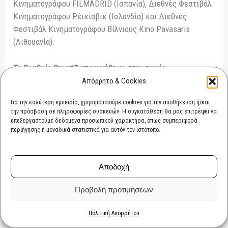
Κινηματογράφου FILMADRID (Ισπανία), Διεθνές Φεστιβάλ
Κινηματογράφου Ρέικιαβικ (Ισλανδία) και Διεθνές
Φεστιβάλ Κινηματογράφου Βίλνιους Kino Pavasaris
(Λιθουανία).
To Βραβείο Smart7 απονεμήθηκε στην ταινία
:
Απόρρητο & Cookies
Hanami
της
Ντενίζ Φερνάντες
Για την καλύτερη εμπειρία, χρησιμοποιούμε cookies για την αποθήκευση ή/και
την πρόσβαση σε πληροφορίες συσκευών. Η συγκατάθεση θα μας επιτρέψει να
Σκεπτικό: Για την πρωτοτυπία της, η οποία εκφράζεται
επεξεργαστούμε δεδομένα προσωπικού χαρακτήρα, όπως συμπεριφορά
περιήγησης ή μοναδικά στατιστικά για αυτόν τον ιστότοπο.
μέσα από την απο-αποικιοκρατική της ματιά.
Επιδεικνύοντας μια ευαισθησία βγαλμένη από τον μαγικό
ρεαλισμό, ο σκηνοθέτης απεικονίζει τη ζωή ενός
Αποδοχή
κοριτσιού, το οποίο στοχάζεται για το παρελθόν, παρόν και
μέλλον του Πράσινου Ακρωτηρίου με έναν μοναδικό
Προβολή προτιμήσεων
τρόπο, διερευνώντας την ιστορία μιας κοινότητας που
έχει εργαλειοποιηθεί από μια ιμπεριαλιστική δύναμη εδώ
Πολιτική Απορρήτου
και αιώνες.