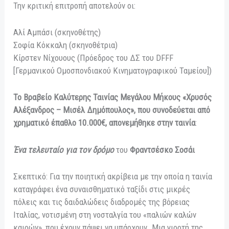
Την κριτική επιτροπή αποτελούν οι:
Αλί Αμπάσι (σκηνοθέτης)
Σοφία Κόκκαλη (σκηνοθέτρια)
Κίρστεν Νίχουους (Πρόεδρος του ΔΣ του DFFF
[Γερμανικού Ομοσπονδιακού Κινηματογραφικού Ταμείου])
Το Βραβείο Καλύτερης Ταινίας Μεγάλου Μήκους «Χρυσός
Αλέξανδρος – Μισέλ Δημόπουλος», που συνοδεύεται από
χρηματικό έπαθλο 10.000€, απονεμήθηκε στην ταινία
:
Ένα τελευταίο για τον δρόμο
του
Φραντσέσκο Σοσάι
Σκεπτικό: Για την ποιητική ακρίβεια με την οποία η ταινία
καταγράφει ένα συναισθηματικό ταξίδι στις μικρές
πόλεις και τις δαιδαλώδεις διαδρομές της βόρειας
Ιταλίας, νοτισμένη στη νοσταλγία του «παλιών καλών
καιρών», που έχουν πάψει να υπάρχουν. Μια γιορτή της