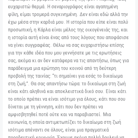
ευχαριστώ θερμά. Η σεναριογράφος είναι αγαπημένη
φίλη, είμαι τρομερά συγκινημένη. Δεν είναι εδώ αλλά την
έχω μέσα στην καρδιά μου. Η ιστορία που είπε είναι πολύ
προσωπική, η Κάρλα είναι μέλος της οικογένειάς της, και
η ιστορία αυτή είναι ένας από τους λόγους που αποφάσισε
να γίνει συγγραφέας. Θέλω να σας ευχαριστήσω επίσης
για την κάθε ιδέα που μου γεννήσατε με τις ερωτήσεις
σας, ακόμα κι αν δεν κατάφερα να τις απαντήσω, όπως για
παράδειγμα μια ερώτηση του κοινού από τη δεύτερη
προβολή της ταινίας: “τι σημαίνει για εσάς το δικαίωμα
στη ζωή;”. Θα σας απαντήσω τώρα: το δικαίωμα στη ζωή
είναι κάτι αληθινά και αποκλειστικά δικό σου. Είναι κάτι
το οποίο πρέπει να είναι ισότιμο για όλους, κάτι που σου
δίνεται με τη γέννηση, κάτι που δεν πρέπει να
αμφισβητηθεί ποτέ ούτε και να παραβιαστεί. Μια
κοινωνία, η οποία αντιμετωπίζει το δικαίωμα στη ζωή
ισότιμα απέναντι σε όλους, είναι μια πραγματικά
προοδευτική κοινωνία. Έχουμε ακόμα πολλή δουλειά να