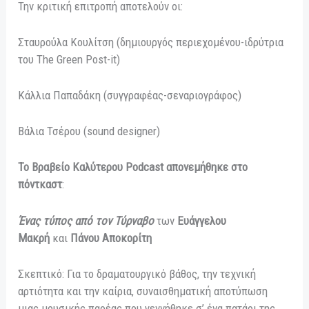
Την κριτική επιτροπή αποτελούν οι:
Σταυρούλα Κουλίτση (δημιουργός περιεχομένου-ιδρύτρια
του The Green Post-it)
Κάλλια Παπαδάκη (συγγραφέας-σεναριογράφος)
Βάλια Τσέρου (sound designer)
Το Βραβείο Καλύτερου Podcast απονεμήθηκε στο
πόντκαστ
:
Ένας τύπος από τον Τύρναβο
των
Ευάγγελου
Μακρή
και
Πάνου Αποκορίτη
Σκεπτικό: Για το δραματουργικό βάθος, την τεχνική
αρτιότητα και την καίρια, συναισθηματική αποτύπωση
μιας μουσικής παρέας που γεννήθηκε σ’ ένα πατάρι της