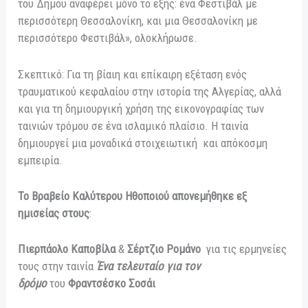
του Δήμου αναφέρει μόνο το εξής: ένα Φεστιβάλ με
περισσότερη Θεσσαλονίκη, και μια Θεσσαλονίκη με
περισσότερο Φεστιβάλ», ολοκλήρωσε.
Σκεπτικό: Για τη βίαιη και επίκαιρη εξέταση ενός
τραυματικού κεφαλαίου στην ιστορία της Αλγερίας, αλλά
και για τη δημιουργική χρήση της εικονογραφίας των
ταινιών τρόμου σε ένα ισλαμικό πλαίσιο. Η ταινία
δημιουργεί μια μοναδικά στοιχειωτική και απόκοσμη
εμπειρία.
To Βραβείο Καλύτερου Ηθοποιού απονεμήθηκε εξ
ημισείας στους
:
Πιερπάολο Καποβίλα
&
Σέρτζιο Ρομάνο
για τις ερμηνείες
τους στην ταινία
Ένα τελευταίο για τον
δρόμο
του
Φραντσέσκο Σοσάι