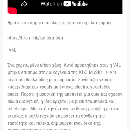
Βρείτε το κομμάτι σε όλες τις streaming πλατφόρμες:
https://bfan.link/kalitera-tora
V4L
Ένα χαριτωμένο urban χάος. Αυτό προκλήθηκε όταν η V4L
μπήκε επίσημα στην οικογένεια της KIKI MUSIC. Η V4L
είναι μία θυελλώδης pop παρουσία. Συνδυάζει γλυκά,
«παιχνιδιάρικα» vocals με έντονα, electro, streetstyle
beats. Παρότι η μουσική της αποπνέει μια cute και σχεδόν
αθώα αισθητική, η ίδια έρχεται με punk τσαμπουκά και
rebel αέρα. Με αυτή την έντονη αντίθεση μεταξύ ήχου και
εικόνας, η καλλιτέχνιδα εκφράζει τη σύνθετη της
ταυτότητα και τελικά, δημιουργεί έναν δικό της,