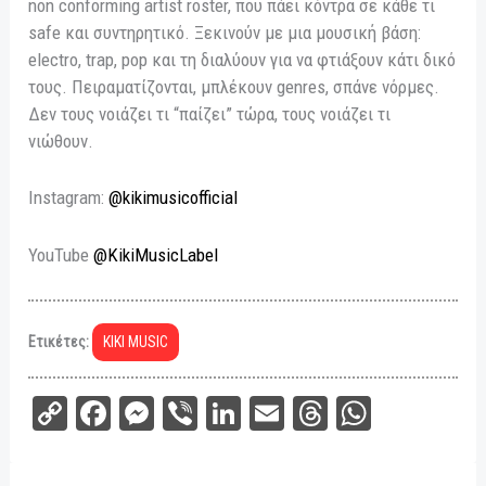
non conforming artist roster, που πάει κόντρα σε κάθε τι
safe και συντηρητικό. Ξεκινούν με μια μουσική βάση:
electro, trap, pop και τη διαλύουν για να φτιάξουν κάτι δικό
τους. Πειραματίζονται, μπλέκουν genres, σπάνε νόρμες.
Δεν τους νοιάζει τι “παίζει” τώρα, τους νοιάζει τι
νιώθουν.
Instagram:
@kikimusicofficial
YouTube
@KikiMusicLabel
Ετικέτες:
KIKI MUSIC
C
Fa
M
Vi
Li
E
Th
W
op
ce
es
be
nk
m
re
ha
y
bo
se
r
ed
ail
ad
ts