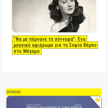
“Να με πέρνανε τα σύννεφα”: Ένα
μουσικό αφιέρωμα για τη Σοφία Βέμπο
στο Μέγαρο
SPONSOR