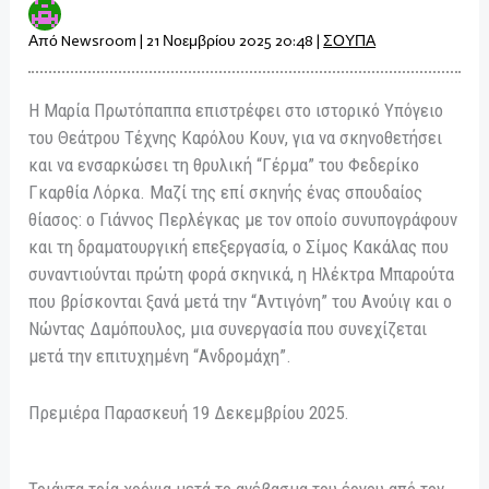
Από
Newsroom
|
21 Νοεμβρίου 2025 20:48
|
ΣΟΥΠΑ
Η Μαρία Πρωτόπαππα επιστρέφει στο ιστορικό Υπόγειο
του Θεάτρου Τέχνης Καρόλου Κουν, για να σκηνοθετήσει
και να ενσαρκώσει τη θρυλική “Γέρμα” του Φεδερίκο
Γκαρθία Λόρκα. Μαζί της επί σκηνής ένας σπουδαίος
θίασος: ο Γιάννος Περλέγκας με τον οποίο συνυπογράφουν
και τη δραματουργική επεξεργασία, ο Σίμος Κακάλας που
συναντιούνται πρώτη φορά σκηνικά, η Ηλέκτρα Μπαρούτα
που βρίσκονται ξανά μετά την “Αντιγόνη” του Ανούιγ και ο
Νώντας Δαμόπουλος, μια συνεργασία που συνεχίζεται
μετά την επιτυχημένη “Ανδρομάχη”.
Πρεμιέρα Παρασκευή 19 Δεκεμβρίου 2025.
Τριάντα τρία χρόνια μετά το ανέβασμα του έργου από τον