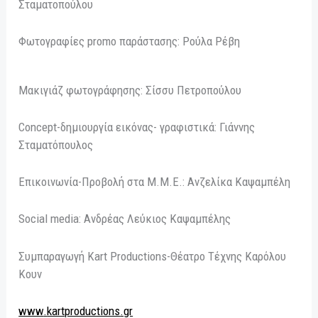
Σταματοπούλου
Φωτογραφίες promo παράστασης: Ρούλα Ρέβη
Μακιγιάζ φωτογράφησης: Σίσσυ Πετροπούλου
Concept-δημιουργία εικόνας- γραφιστικά: Γιάννης
Σταματόπουλος
Επικοινωνία-Προβολή στα Μ.Μ.Ε.: Ανζελίκα Καψαμπέλη
Social media: Ανδρέας Λεύκιος Καψαμπέλης
Συμπαραγωγή Kart Productions-Θέατρο Τέχνης Καρόλου
Κουν
www
.
kartproductions
.
gr