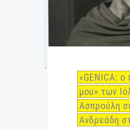
«GENICA:
μου» των