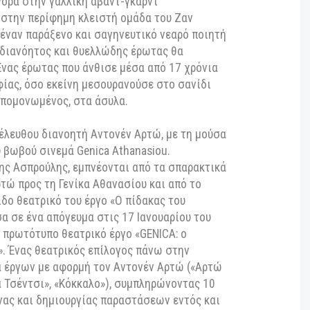
om/gr-el/tickets/theater/genica-o-pidakas-to-
ερα όταν δεν μιλάμε, γιατί όλες οι λέξεις είναι ένα
εαρή μετανάστρια από τη Ρουμανία φτάνει μόνη
καταλείποντας την οικογένειά της, που ήθελε πάση
έψει. Παρά τα 24 χρόνια της και τα σπαστά της
αι γρήγορα στην γαλλική αβάντ-γκαρντ
οιός, στην περίφημη κλειστή ομάδα του Ζαν
ωρίσει έναν παράξενο και σαγηνευτικό νεαρό ποιητή
Ένας αδιανόητος και θυελλώδης έρωτας θα
τους. Ένας έρωτας που άνθισε μέσα από 17 χρόνια
ογραφίας, όσο εκείνη μεσουρανούσε στο σανίδι