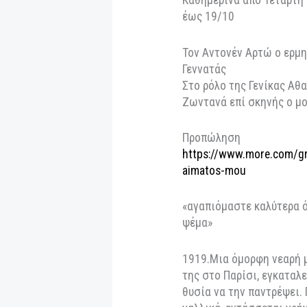
Πρεμιέρα
8 Οκτωβρίου 2025
Σκηνοθεσία
Ιόλη Ανδρεάδη
αποκλειστικά για 
Καθημερινά από Τε
έως 19/10
Τον Αντονέν Αρτώ ο
Γεννατάς
Στο ρόλο της Γενί
Ζωντανά επί σκην