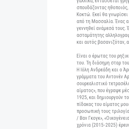
Προπώληση
https://www.more.c
aimatos-mou
«αγαπιόμαστε καλύτ
ψέμα»
1919.Μια όμορφη ν
της στο Παρίσι, εγ
θυσία να την παντρ
γαλλικά, εντάσσετ
σπουδάζοντας ηθοπ
Κοκτώ. Εκεί θα γν
από τη Μασσαλία. 
γεννηθεί ανάμεσά 
ασταμάτητης αλληλ