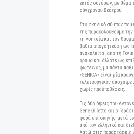
και αυτός βασανιζ
Είναι ο έρωτας το
του. Τη διάσημη σ
Η Ιόλη Ανδρεάδη κ
γράμματα του Αντο
σουρεαλιστικό τετ
αίματος», που έγρ
1925, και δημιουρ
πίδακας του αίματ
προσωπική τους τρ
/ Βαν Γκογκ», «Οικ
χρόνια (2015-2025
εκτός συνόρων, με
σύγχρονου θεάτρου
Στο σκηνικό σύμπα