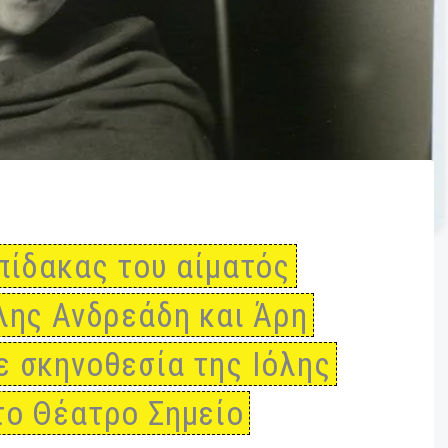
 ο πίδακας του αίματός
 Ιόλης Ανδρεάδη και Άρη