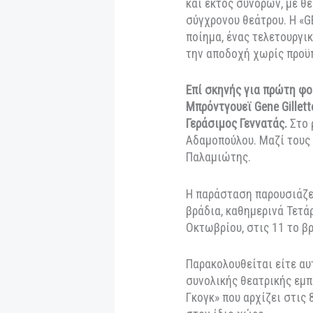
δημιουργούν το πρ
αίματος μου». Ένα
τριλογία έργων με
«Οικογένεια Τσέντ
2025) έρευνας και
και εκτός συνόρων
σύγχρονου θεάτρου.
ποίημα, ένας τελε
την αποδοχή χωρίς
Επί σκηνής για πρ
Μπρόντγουεϊ Gene 
Γεράσιμος Γεννατά
Αδαμοπούλου. Μαζί
Παλαμιώτης.