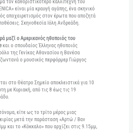
ωτότυπο θεατρικό έργο «GENICA: ο πίδακας του
ς θεατρικός επίλογος πάνω στην προσωπική τους
 αφορμή τον Αντονέν Αρτώ («Αρτώ / Βαν Γκογκ»,
σι», «Κόκκαλο»), συμπληρώνοντας 10 χρόνια (2015-
 δημιουργίας παραστάσεων, που έχουν υμνηθεί εντός
, με θέμα τον καθοριστικότερο καλλιτέχνη του
 Η «GENICA» είναι μία κραυγή αγάπης, ένα σκηνικό
τουργικός αποχαιρετισμός στον έρωτα που αποζητά
 προϋποθέσεις. Σκηνοθεσία Ιόλη Ανδρεάδη.
ώτη φορά μαζί ο Αμερικανός ηθοποιός του
Gillette
και ο σπουδαίος Έλληνας ηθοποιός
ς.
Στο ρόλο της Γενίκας Αθανασίου η Βανέσα
 τους ζωντανά ο μουσικός περφόρμερ Γιώργος