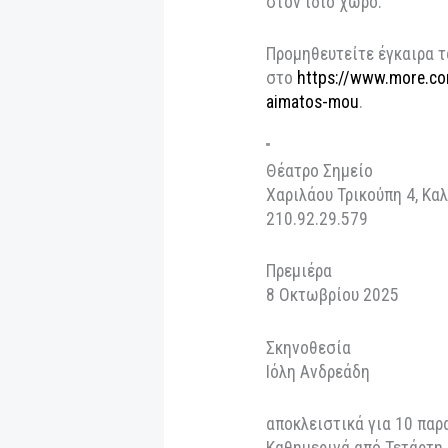
Η παράσταση παρου
βράδια, καθημερινά
Οκτωβρίου, στις 1
Παρακολουθείται εί
συνολικής θεατρικ
Γκογκ» που αρχίζει
στον ίδιο χώρο.
Προμηθευτείτε έγκ
στο
https://www.mo
aimatos-mou
.
Θέατρο Σημείο
Χαριλάου Τρικούπη
210.92.29.579