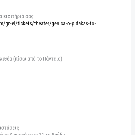
σιάζεται στο Θέατρο Σημείο αποκλειστικά για 10
 Τετάρτη με Κυριακή, από τις 8 έως τις 19
1 το βράδυ.
τε αυτόνομα, είτε ως το τρίτο μέρος μιας
ής εμπειρίας μετά την παράσταση «Αρτώ / Βαν
 στις 8μμ και το «Κόκκαλο» που αρχίζει στις 9.15μμ,
αιρα τα εισιτήριά σας
re.com/gr-el/tickets/theater/genica-o-pidakas-to-
 4, Καλλιθέα (πίσω από το Πάντειο)