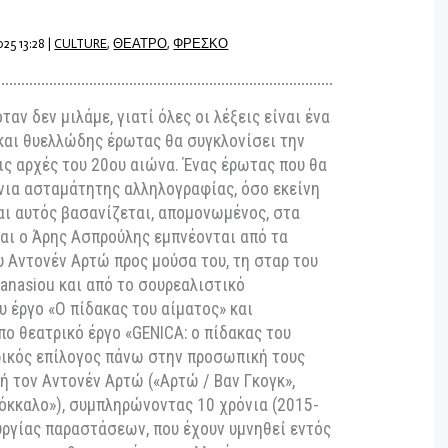
 σε σκηνοθεσία της Ιόλης
 στο Θέατρο Σημείο
βρίου 2025 13:28
|
CULTURE
,
ΘΕΑΤΡΟ
,
ΦΡΕΣΚΟ
ερα όταν δεν μιλάμε, γιατί όλες οι λέξεις είναι ένα
όητος και θυελλώδης έρωτας θα συγκλονίσει την
ρντ στις αρχές του 20ου αιώνα. Ένας έρωτας που θα
17 χρόνια ασταμάτητης αλληλογραφίας, όσο εκείνη
νίδι και αυτός βασανίζεται, απομονωμένος, στα
ρεάδη και ο Άρης Ασπρούλης εμπνέονται από τα
τα του Αντονέν Αρτώ προς μούσα του, τη σταρ του
ca Athanasiou και από το σουρεαλιστικό
ικό του έργο «Ο πίδακας του αίματος» και