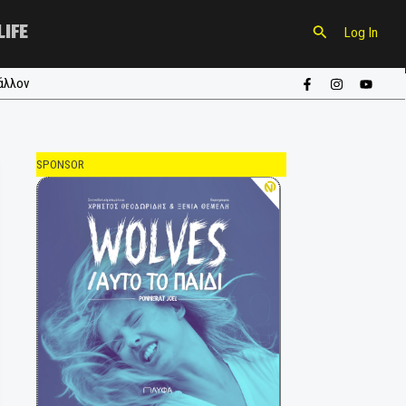
CULTURE
LIFE
ούπα
#περιβάλλον
SPONSOR