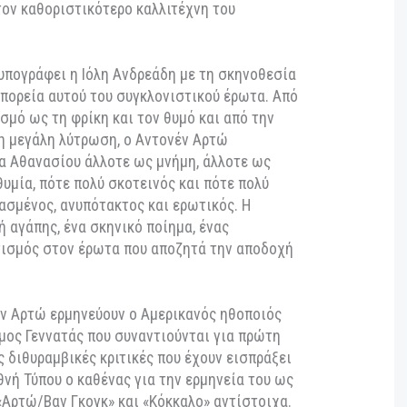
όταν, απομονωμένος, στα άσυλα.
υ ρηξικέλευθου διανοητή Αντονέν Αρτώ, με τη μούσα
ταρ του βωβού σινεμά Genica Athanasiou.
αι ο Άρης Ασπρούλης, εμπνέονται από τα σπαρακτικά
νέν Αρτώ προς τη Γενίκα Αθανασίου και από το
ρασέλιδο θεατρικό του έργο «Ο πίδακας του
αψε μέσα σε ένα απόγευμα στις 17 Ιανουαρίου του
γούν το πρωτότυπο θεατρικό έργο «GENICA: ο
ος μου». Ένας θεατρικός επίλογος πάνω στην
ιλογία έργων με αφορμή τον Αντονέν Αρτώ («Αρτώ
ογένεια Τσέντσι», «Κόκκαλο»), συμπληρώνοντας 10
) έρευνας και δημιουργίας παραστάσεων εντός και
 θέμα τον καθοριστικότερο καλλιτέχνη του
.
ν που υπογράφει η Ιόλη Ανδρεάδη με τη σκηνοθεσία