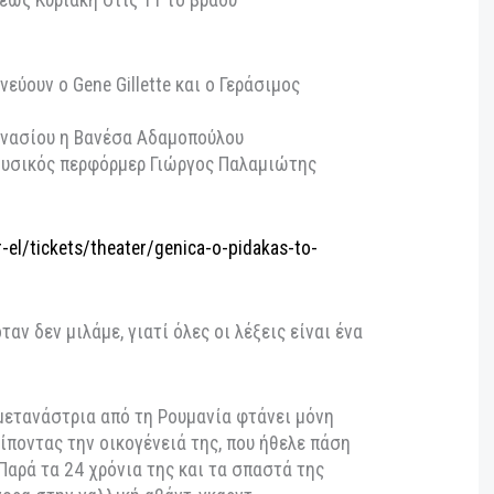
10 παραστάσεις
τάρτη έως Κυριακή στις 11 το βράδυ
 ερμηνεύουν ο Gene Gillette και ο Γεράσιμος
κας Αθανασίου η Βανέσα Αδαμοπούλου
ής ο μουσικός περφόρμερ Γιώργος Παλαμιώτης