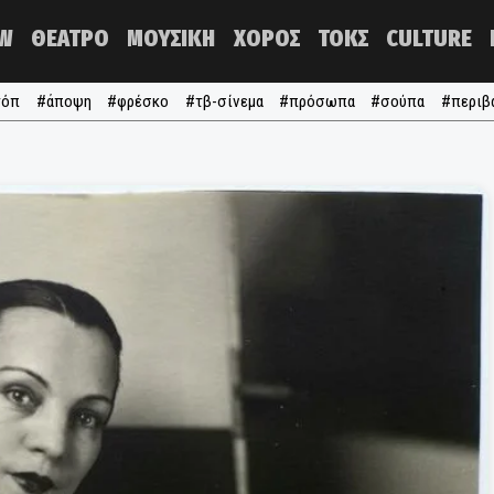
NOW
ΘΕΑΤΡΟ
ΜΟΥΣΙΚΗ
ΧΟΡΟΣ
ΤΟΚΣ
#τα τόπ
#άποψη
#φρέσκο
#τβ-σίνεμα
#πρόσωπα
#σ