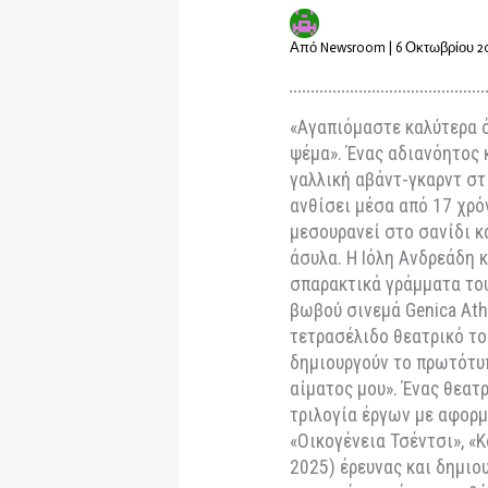
Ασπρούλη
Ανδρεάδη
Από
Newsroom
|
6 Οκτω
«Αγαπιόμαστε καλύτ
ψέμα». Ένας αδιαν
γαλλική αβάντ-γκα
ανθίσει μέσα από 
μεσουρανεί στο σα
άσυλα. Η Ιόλη Ανδ
σπαρακτικά γράμμα
βωβού σινεμά Geni
τετρασέλιδο θεατρ