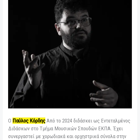
O
Παύλος Κόρδης
Από το 2024 διδάσκει ως Εντεταλμένος
Διδάσκων στο Τμήμα Μουσικών Σπουδών ΕΚΠΑ. Έχει
συνεργαστεί με χορωδιακά και ορχηστρικά σύνολα στην