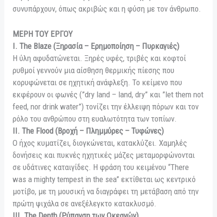
συνυπάρχουν, όπως ακριβώς και η φύση με τον άνθρωπο.
ΜΕΡΗ ΤΟΥ ΕΡΓΟΥ
I. The Blaze (Ξηρασία – Ερημοποίηση – Πυρκαγιές)
Η ύλη αφυδατώνεται. Ξηρές υφές, τριβές και κοφτοί
ρυθμοί γεννούν μια αίσθηση θερμικής πίεσης που
κορυφώνεται σε ηχητική ανάφλεξη. Το κείμενο που
εκφέρουν οι φωνές (”dry land – land, dry” και ”let them not
feed, nor drink water”) τονίζει την έλλειψη πόρων και τον
ρόλο του ανθρώπου στη ευαλωτότητα των τοπίων.
II. The Flood (Βροχή – Πλημμύρες – Τυφώνες)
Ο ήχος κυματίζει, διογκώνεται, κατακλύζει. Χαμηλές
δονήσεις και πυκνές ηχητικές μάζες μεταμορφώνονται
σε υδάτινες καταιγίδες. Η φράση του κειμένου “There
was a mighty tempest in the sea” εκτίθεται ως κεντρικό
μοτίβο, με τη μουσική να διαγράφει τη μετάβαση από την
πρώτη ψιχάλα σε ανεξέλεγκτο κατακλυσμό.
III. The Depth (Ρύπανση των Ωκεανών)