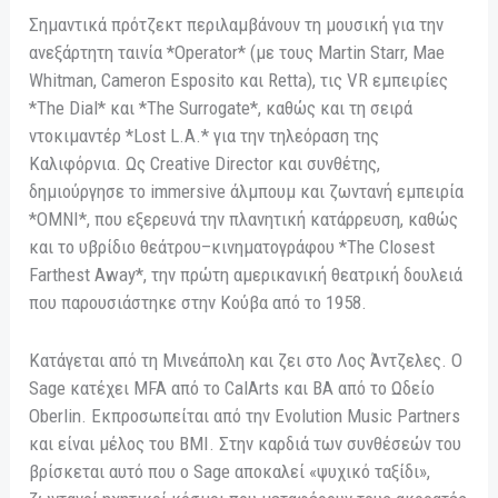
Σημαντικά πρότζεκτ περιλαμβάνουν τη μουσική για την
ανεξάρτητη ταινία *Operator* (με τους Martin Starr, Mae
Whitman, Cameron Esposito και Retta), τις VR εμπειρίες
*The Dial* και *The Surrogate*, καθώς και τη σειρά
ντοκιμαντέρ *Lost L.A.* για την τηλεόραση της
Καλιφόρνια. Ως Creative Director και συνθέτης,
δημιούργησε το immersive άλμπουμ και ζωντανή εμπειρία
*OMNI*, που εξερευνά την πλανητική κατάρρευση, καθώς
και το υβρίδιο θεάτρου–κινηματογράφου *The Closest
Farthest Away*, την πρώτη αμερικανική θεατρική δουλειά
που παρουσιάστηκε στην Κούβα από το 1958.
Κατάγεται από τη Μινεάπολη και ζει στο Λος Άντζελες. Ο
Sage κατέχει MFA από το CalArts και BA από το Ωδείο
Oberlin. Εκπροσωπείται από την Evolution Music Partners
και είναι μέλος του BMI. Στην καρδιά των συνθέσεών του
βρίσκεται αυτό που ο Sage αποκαλεί «ψυχικό ταξίδι»,