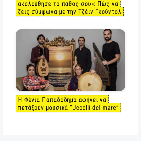
ακολούθησε το πάθος σου»: Πώς να
ζεις σύμφωνα με την Τζέιν Γκούντολ
Η Φένια Παπαδόδημα αφήνει να
πετάξουν μουσικά “Uccelli del mare”