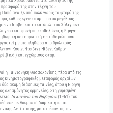
α στην
Ιφιγένεια
(1977), ενσαρκώνοντας ηρωίδες
το αναπόδραστο ριζικό τους, αμφισβήτησαν
ς αδικίας, επωμίστηκαν το οδυνηρό βάρος των
αζήτησαν με πάθος τη δικαιοσύνη και την εκδίκηση.
9 με τιμητικό Χρυσό Λέοντα στο Φεστιβάλ της
υνολική προσφορά της στην τέχνη του
 Ειρήνη Παπά άνοιξε από πολύ νωρίς τα φτερά της
ικά σύνορα, καθώς έγινε σταρ πρώτου μεγέθους
εν άργησε να διαβεί και το κατώφλι του Χόλιγουντ.
έμμα φλογερό και φωνή που καθηλώνει, η Ειρήνη
σία πληθωρική και σαρωτική σε κάθε ρόλο που
ς συνεργαστεί με μια πληθώρα από θρυλικούς
ι Πεκ, Άντονι Κουίν, Ντέιβιντ Νίβεν, Κάθριν
Ρεντγκρέιβ κ.ά.) και εγχώριους σταρ.