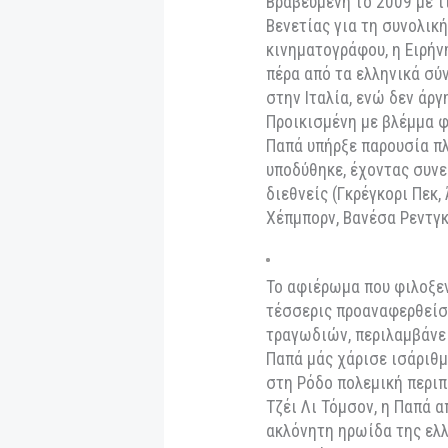
την Κλυταιμνήστρ
που τα έβαλαν με 
προαιώνιους νόμου
επιλογών τους, αν
Βραβευμένη το 200
Βενετίας για τη σ
κινηματογράφου, η
πέρα από τα ελλην
στην Ιταλία, ενώ δ
Προικισμένη με βλ
Παπά υπήρξε παρου
υποδύθηκε, έχοντα
διεθνείς (Γκρέγκορ
Χέπμπορν, Βανέσα 