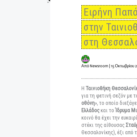
Ειρήνη 
στην Ται
στη Θεσ
Από
Newsroom
|
15 Οκτ
H
Ταινιοθήκη Θεσ
για τη φετινή σεζ
οθόνη
», το οποίο 