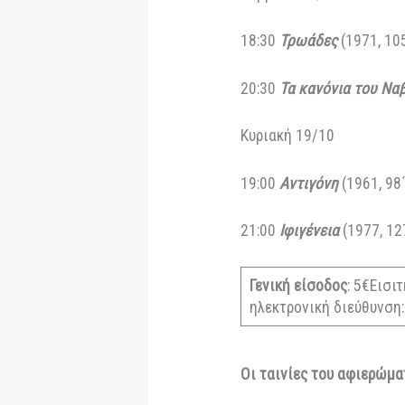
Πέμπτη 16/10
21:00
Αλέξης Ζορμ
Παρασκευή 17/10
21:00
Ηλέκτρα
(19
Σάββατο 18/10
18:30
Τρωάδες
(19
20:30
Τα κανόνια 
Κυριακή 19/10