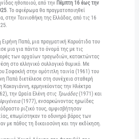
υμα Μιχάλης Κακογιάννης
. Πιο συγκεκριμένα, το
ευκαιρία να απολαύσει, στο αγαπημένο σινεφίλ
ας
Σταύρος Τορνές
(Αποθήκη 1, Λιμάνι
ι από τις πιο σπουδαίες στιγμές στη λαμπερή
ης ελληνίδας ηθοποιού, από την
Πέμπτη 16 έως την
ρίου 2025
. Το αφιέρωμα θα πραγματοποιηθεί
 Αθήνα, στην Ταινιοθήκη της Ελλάδας, από τις 16
ίου 2025.
ύγκριτη Ειρήνη Παπά, μια πραγματική Καρυάτιδα του
συνέδεσε μια για πάντα το όνομά της με τις
 μεταφορές των αρχαίων τραγωδιών, κατακτώντας
ίοπτη θέση στο ελληνικό συλλογικό θυμικό. Με
γόνη του Σοφοκλή στην ομότιτλη ταινία (1961) του
 η Ειρήνη Παπά διετέλεσε στη συνέχεια σταθερή
Μιχάλη Κακογιάννη, ερμηνεύοντας την Ηλέκτρα
ία (1962), την Ωραία Ελένη στις
Τρωάδες
(1971) και