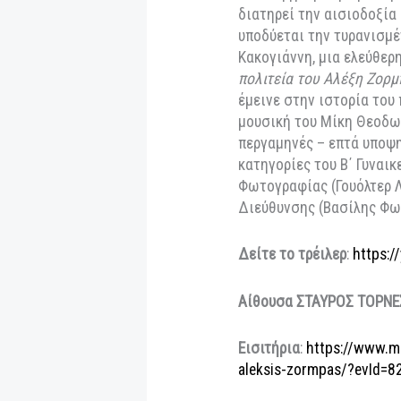
βασισμένο στο μυ
Νίκου Καζαντζάκη
Παπά, Lila Kedrov
Κυριακού, Ελένη Α
142΄
Ένας νεαρός βρετα
επαναλειτουργήσει
τον Αλέξη Ζορμπά,
άνθρωπο, ο οποίος
Παρορμητικός και 
μέντοράς του. Παρό
του συγγραφέα με 
διατηρεί την αισι
υποδύεται την τυρ
Κακογιάννη, μια ε
πολιτεία του Αλέξ