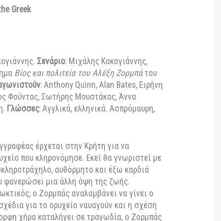
61, 98΄)
77, 127΄)
5€Εισιτήρια διαθέσιμα ηλεκτρονικά στην
θυνση:
https://www.more.com/venues/filmfestival/
ιερώματος:
Zorba the Greek
)
λης Κακογιάννης.
Σενάριο
: Μιχάλης Κακογιάννης,