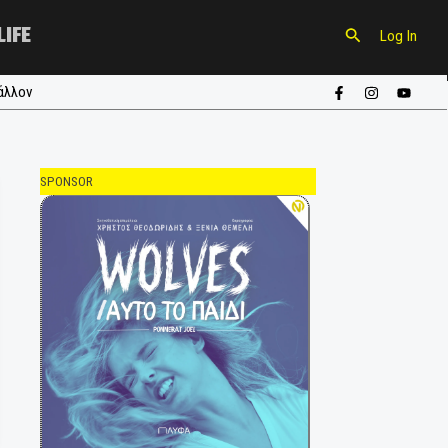
CULTURE
LIFE
ούπα
#περιβάλλον
SPONSOR