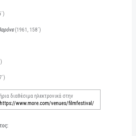
πάς
(1964, 142΄)
62, 110΄)
71, 105΄)
του Ναβαρόνε
(1961, 158΄)