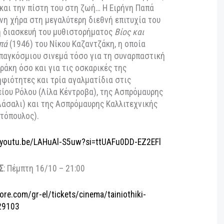
θιστόρημα
Βίος και πολιτεία του Αλέξη Ζορμπά
του
.
Πρωταγωνιστούν
: Anthony Quinn, Alan Bates, Ειρήνη
a, Γιώργος Φούντας, Σωτήρης Μουστάκας, Άννα
νουσάκη.
Γλώσσες
: Αγγλικά, ελληνικά. Ασπρόμαυρη,
νός συγγραφέας έρχεται στην Κρήτη για να
 το ορυχείο που κληρονόμησε. Εκεί θα γνωριστεί με
 έναν σκληροτράχηλο, αυθόρμητο και έξω καρδιά
 θα του φανερώσει μια άλλη όψη της ζωής.
τυχοδιωκτικός, ο Ζορμπάς αναλαμβάνει να γίνει ο
τι τα σχέδια για το ορυχείο ναυαγούν και η σχέση
μια όμορφη χήρα καταλήγει σε τραγωδία, ο Ζορμπάς
οδοξία και την πίστη του στη ζωή… Η Ειρήνη Παπά
ανισμένη χήρα στη μεγαλύτερη διεθνή επιτυχία του
λεύθερη διασκευή του μυθιστορήματος
Βίος και
η Ζορμπά
(1946) του Νίκου Καζαντζάκη, η οποία