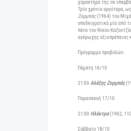
Το αφιέρωμα που φ
τέσσερις προαναφ
τραγωδιών, περιλα
Παπά μάς χάρισε ι
στη Ρόδο πολεμική
Τζέι Λι Τόμσον, η
ακλόνητη ηρωίδα τ
χαρακτήρα της σε 
Τρία χρόνια αργότ
Ζορμπάς
(1964) το
υποδειγματικά μία
πένα του Νίκου Κα
αγέρωχης αξιοπρέ
Πρόγραμμα προβολ