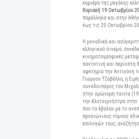
Ελλάδος
και το
Ίδρ
κοινό θα έχει την 
στέκι της αίθουσ
Θεσσαλονίκης), έξ
καριέρα της μεγάλ
Κυριακή 19 Οκτωβ
παράλληλα και στην
έως τις 20 Οκτωβρ
Η μοναδική και ασ
ελληνικού σινεμά, 
κινηματογραφικές
παντοτινή και περ
αφετηρία την Αντι
Γιώργου Τζαβέλλα,
συνοδοιπόρος του 
στην ομώνυμη ταιν