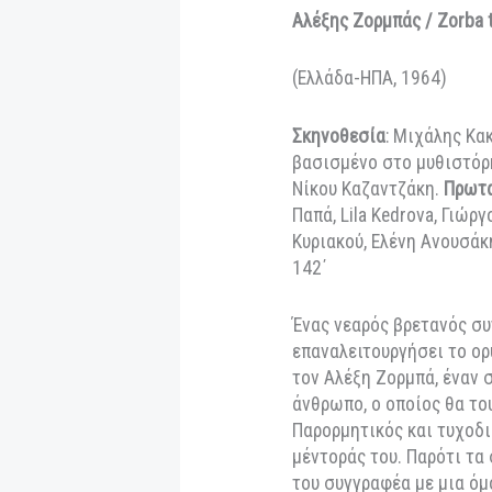
19:00
Αντιγόνη
(19
21:00
Ιφιγένεια
(19
Γενική είσοδος
: 
ηλεκτρονική διεύ
Οι ταινίες του αφ
Αλέξης Ζορμπάς / 
(Ελλάδα-ΗΠΑ, 1964
Σκηνοθεσία
: Μιχά