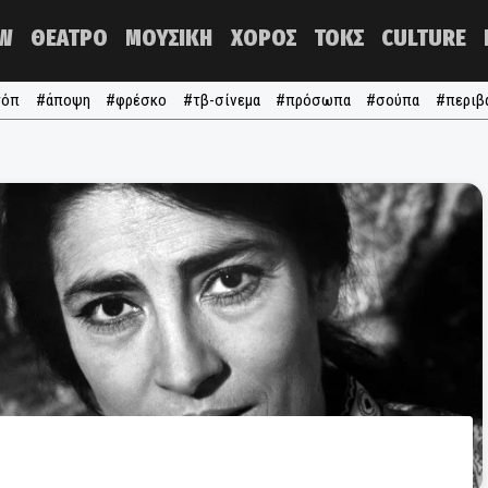
NOW
ΘΕΑΤΡΟ
ΜΟΥΣΙΚΗ
ΧΟΡΟΣ
ΤΟΚΣ
#τα τόπ
#άποψη
#φρέσκο
#τβ-σίνεμα
#πρόσωπα
#σ