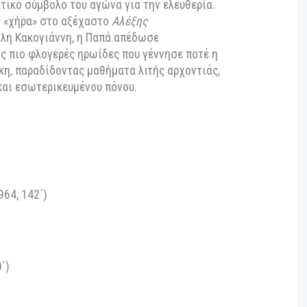
ιλοξενεί η Ταινιοθήκη Θεσσαλονίκης, πέρα από τις
ερθείσες κινηματογραφικές μεταφορές αρχαίων
μβάνει δύο ακόμη διάσημες ταινίες, όπου η Ειρήνη
σάριθμες αλησμόνητες ερμηνείες. Στη γυρισμένη
 περιπέτεια
Τα κανόνια του Ναβαρόνε
(1961) του
 Παπά απέδωσε με θαυμαστή δωρικότητα μια
ης ελληνικής Αντίστασης, μετατρέποντας τον
υπερβατικό σύμβολο του αγώνα για την ελευθερία.
ερα, ως «χήρα» στο αξέχαστο
Αλέξης
υ Μιχάλη Κακογιάννη, η Παπά απέδωσε
 από τις πιο φλογερές ηρωίδες που γέννησε ποτέ η
ζαντζάκη, παραδίδοντας μαθήματα λιτής αρχοντιάς,
πειας και εσωτερικευμένου πόνου.
ών: