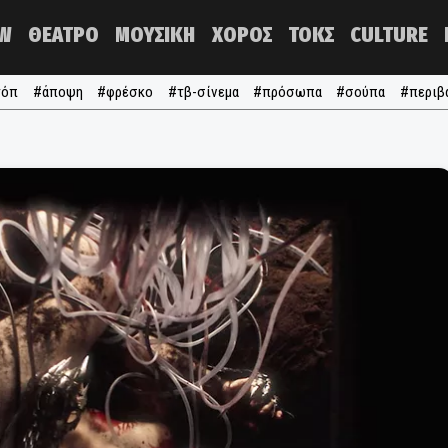
NOW
ΘΕΑΤΡΟ
ΜΟΥΣΙΚΗ
ΧΟΡΟΣ
ΤΟΚΣ
#τα τόπ
#άποψη
#φρέσκο
#τβ-σίνεμα
#πρόσωπα
#σ