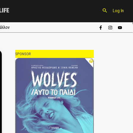
CULTURE
LIFE
ούπα
#περιβάλλον
SPONSOR