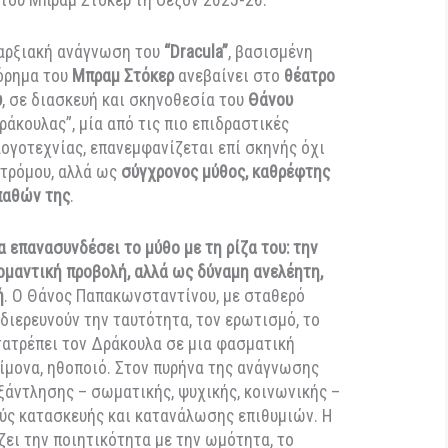
η παράσταση του Θάνου Παπακωνσταντίνου «βουτάει»
ύμπαν του Μπραμ Στόκερ τη σεζόν 2025-26.
 και υπαρξιακή ανάγνωση του
“Dracula”
, βασισμένη
μυθιστόρημα του
Μπραμ Στόκερ
ανεβαίνει στο
θέατρο
ωβρίου
, σε διασκευή και σκηνοθεσία του
Θάνου
υ
. Ο “Δράκουλας”, μία από τις πιο επιδραστικές
μιας λογοτεχνίας, επανεμφανίζεται επί σκηνής όχι
μβολο τρόμου, αλλά ως
σύγχρονος μύθος, καθρέφτης
ι των παθών της
.
ρεί να επανασυνδέσει το μύθο με τη ρίζα του: την
λά ως ρομαντική προβολή, αλλά ως δύναμη ανελέητη,
ρφωτική
. Ο Θάνος Παπακωνσταντίνου, με σταθερό