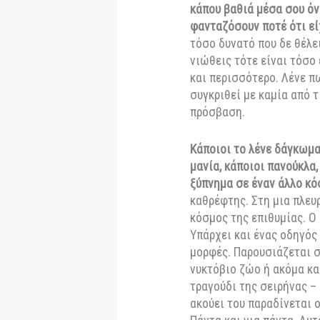
Το σημείωμα του 
“Λένε ότι κάπου μ
ακουστά, λίγοι έχ
όσο πλησιάζεις κο
ακούς, βλέπεις, μυ
κάπου βαθιά μέσα σ
φανταζόσουν ποτέ 
τόσο δυνατό που δε
νιώθεις τότε είναι
και περισσότερο. 
συγκριθεί με καμί