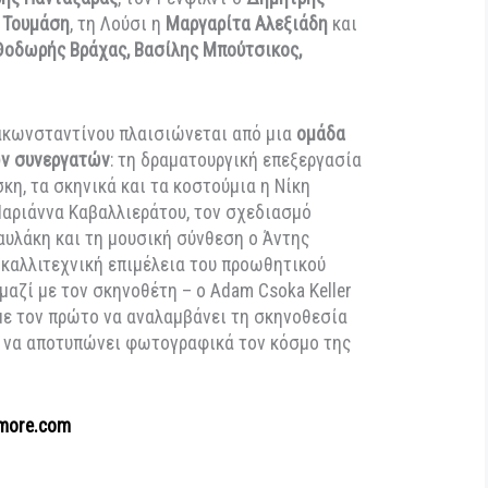
κουλα θα ζωντανέψει επί σκηνής μια ομάδα
ιών. Το ρόλο του Κόμη ερμηνεύει ο
Αντώνης
ο του Δρ. Βαν Χέλσινγκ η
‘Άντζελα Μπρούσκου
, τον
ο
Αργύρης Πανταζάρας
, τον Ρένφιλντ ο
Δημήτρης
Σίσσυ Τουμάση
, τη Λούσι η
Μαργαρίτα Αλεξιάδη
και
τας οι
Θοδωρής Βράχας, Βασίλης Μπούτσικος,
υ Παπακωνσταντίνου πλαισιώνεται από μια
ομάδα
εχνικών συνεργατών
: τη δραματουργική επεξεργασία
 Μολέσκη, τα σκηνικά και τα κοστούμια η Νίκη
ηση η Μαριάννα Καβαλλιεράτου, τον σχεδιασμό
τα Παυλάκη και τη μουσική σύνθεση ο Άντης