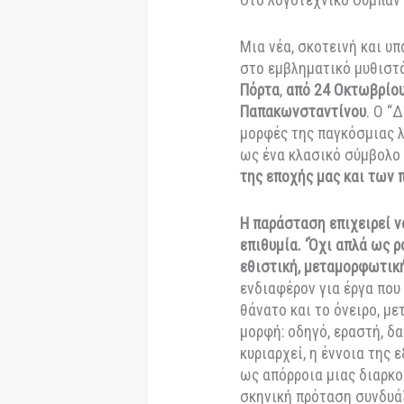
H πολυαναμενόμεν
στο λογοτεχνικό σ
Μια νέα, σκοτεινή
στο εμβληματικό 
Πόρτα
,
από 24 Οκτ
Παπακωνσταντίνο
μορφές της παγκόσ
ως ένα κλασικό σύ
της εποχής μας κα
Η παράσταση επιχει
επιθυμία. ‘Όχι απ
εθιστική, μεταμο