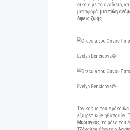
ενδιαφέρον για έρ
θάνατο και το όνε
μορφή: οδηγό, ερα
κυριαρχεί, η έννοι
ως απόρροια μιας 
σκηνική πρόταση σ
οικείο με το ανοίκ
μεταφορά:
μια πύλ
όψεις ζωής
.
Evelyn Bencicova©