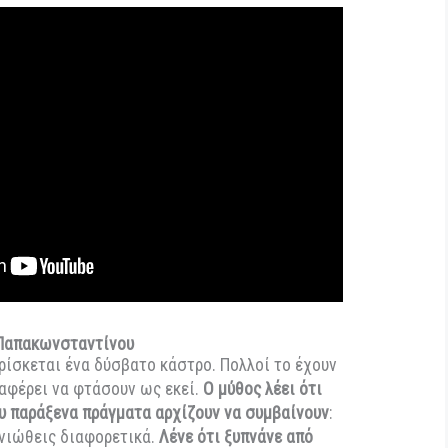
ψη και καλλιτεχνική επιμέλεια του προωθητικού
ουν – μαζί με τον σκηνοθέτη – ο Adam Csoka Keller
cova – με τον πρώτο να αναλαμβάνει τη σκηνοθεσία
η δεύτερη να αποτυπώνει φωτογραφικά τον κόσμο της
ρίων: more.com