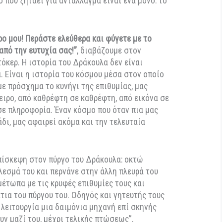
γκωμα, κάποιοι δηλητήριο, κάποιοι ελιξίριο, κάποιοι
ούκλα, κάποιοι παραίσθηση, κάποιοι θάνατο, κάποιοι
λλο κόσμο
. Στην είσοδο του κάστρου υπάρχει ένας
α πλευρά είναι ο κόσμος που γνωρίζουμε. Στην άλλη ο
ας. Ο καθρέφτης είναι η πύλη, η πόρτα, το πέρασμα.
δηγός που κατευθύνει το ταξίδι αυτό. Αλλάζει
εται σαν εραστής, σαν δαίμονας, σαν ιππότης, σαν
όμα και σαν ηθοποιός. Το κάλεσμα του είναι σαν το
νας – δε μπορείς να του αντισταθείς. Όποιος τον
νεται ολοκληρωτικά με την ψυχή και το σώμα του.
α. Αυτό που ζητάει για αντάλλαγμα είναι ένα μόνο: το
 κάστρο μου! Περάστε ελεύθερα και φύγετε με το