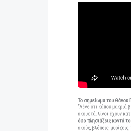
Σκορδής. Τη σύλλη
υλικού συνυπογράφ
και η Evelyn Benci
του trailer και τ
παράστασης.
Προπώληση εισιτη