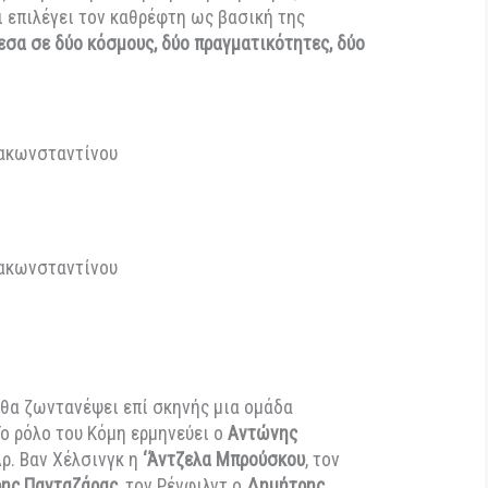
γα που διερευνούν την ταυτότητα, τον ερωτισμό, το
ιρο, μετατρέπει τον Δράκουλα σε μια φασματική
στή, δαίμονα, ηθοποιό. Στον πυρήνα της ανάγνωσης
α της εξάντλησης – σωματικής, ψυχικής, κοινωνικής –
διαρκούς κατασκευής και κατανάλωσης επιθυμιών. Η
υνδυάζει την ποιητικότητα με την ωμότητα, το
ειο, και επιλέγει τον καθρέφτη ως βασική της
η ανάμεσα σε δύο κόσμους, δύο πραγματικότητες, δύο