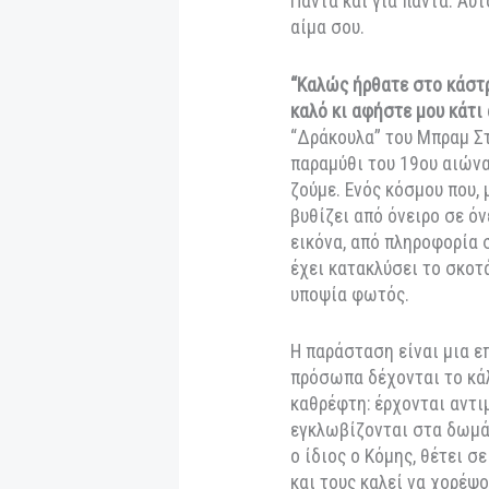
πρόσβαση.
Κάποιοι το λένε δά
μανία, κάποιοι παν
ξύπνημα σε έναν ά
καθρέφτης. Στη μι
κόσμος της επιθυμί
Υπάρχει και ένας ο
μορφές. Παρουσιάζ
νυκτόβιο ζώο ή ακ
τραγούδι της σειρή
ακούει του παραδί
Πάντα και για πάντ
αίμα σου.
“Καλώς ήρθατε στο