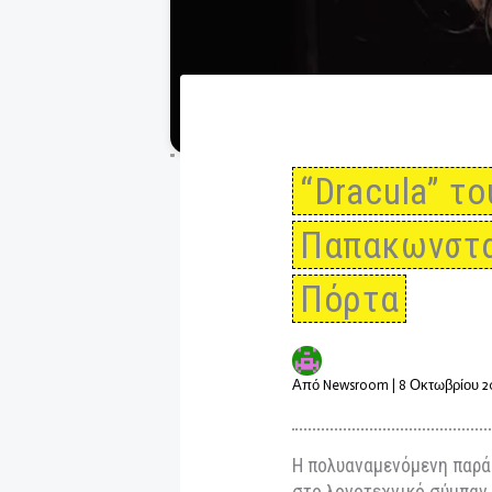
“Dracula
Παπακωνσ
Πόρτα
Από
Newsroom
|
8 Οκτω