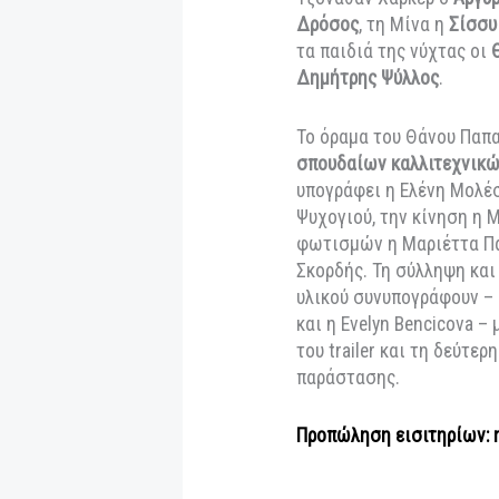
Evelyn Bencicova©
Τον κόσμο του Δρά
εξαιρετικών ηθοπο
Μυριαγκός
, το ρόλ
Τζόναθαν Χάρκερ 
Δρόσος
, τη Μίνα η
τα παιδιά της νύχ
Δημήτρης Ψύλλος
.
Το όραμα του Θάνο
σπουδαίων καλλιτ
υπογράφει η Ελένη
Ψυχογιού, την κίν
φωτισμών η Μαριέτ