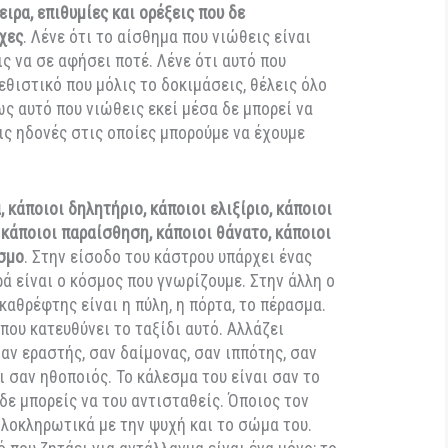
Θάνου Παπακωνσταντίνου
ακριά βρίσκεται ένα δύσβατο κάστρο. Πολλοί το έχουν
ουν καταφέρει να φτάσουν ως εκεί.
Ο μύθος λέει ότι
ντά του παράξενα πράγματα αρχίζουν να συμβαίνουν
:
ρίζεις, νιώθεις διαφορετικά.
Λένε ότι ξυπνάνε από
ου όνειρα, επιθυμίες και ορέξεις που δε
ότι είχες
. Λένε ότι το αίσθημα που νιώθεις είναι
 θέλεις να σε αφήσει ποτέ. Λένε ότι αυτό που
 τόσο εθιστικό που μόλις το δοκιμάσεις, θέλεις όλο
Λένε πως αυτό που νιώθεις εκεί μέσα δε μπορεί να
α από τις ηδονές στις οποίες μπορούμε να έχουμε