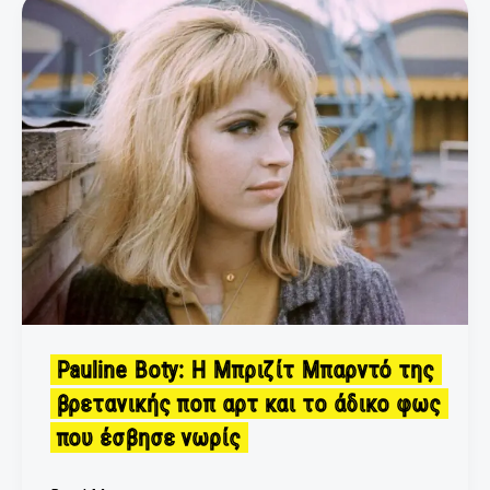
Pauline
Boty:
Η
Μπριζίτ
Μπαρντό
της
βρετανικής
ποπ
αρτ
και
το
άδικο
φως
που
Pauline Boty: Η Μπριζίτ Μπαρντό της
έσβησε
βρετανικής ποπ αρτ και το άδικο φως
νωρίς
που έσβησε νωρίς