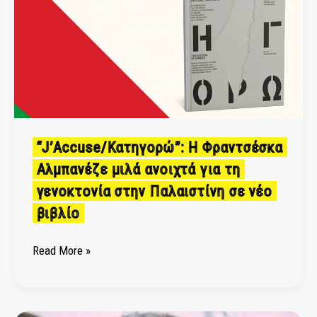
Φραντσέσκα
Αλμπανέζε
μιλά
ανοιχτά
για
τη
γενοκτονία
στην
“J’Accuse/Κατηγορώ”: Η Φραντσέσκα
Παλαιστίνη
Αλμπανέζε μιλά ανοιχτά για τη
σε
γενοκτονία στην Παλαιστίνη σε νέο
νέο
βιβλίο
βιβλίο
Read More »