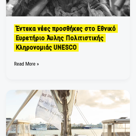
UNESCO
Έντεκα νέες προσθήκες στο Εθνικό
Ευρετήριο Άυλης Πολιτιστικής
Κληρονομιάς UNESCO
Read More »
Art
Explora
Festival:
Επιβιβαστήκαμε
στο
πλωτό