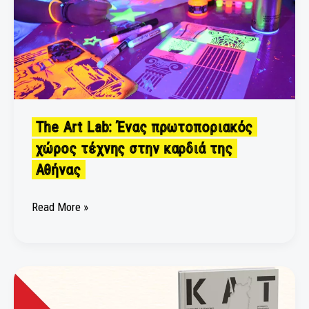
πρωτοποριακός
χώρος
τέχνης
στην
καρδιά
της
Αθήνας
The Art Lab: Ένας πρωτοποριακός
χώρος τέχνης στην καρδιά της
Αθήνας
Read More »
“J’Accuse/
Κατηγορώ”:
Η