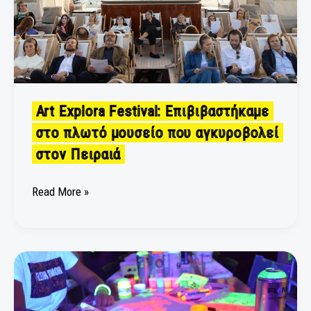
μουσείο
που
αγκυροβολεί
στον
Πειραιά
Art Explora Festival: Επιβιβαστήκαμε
στο πλωτό μουσείο που αγκυροβολεί
στον Πειραιά
Read More »
The
Art
Lab:
Ένας