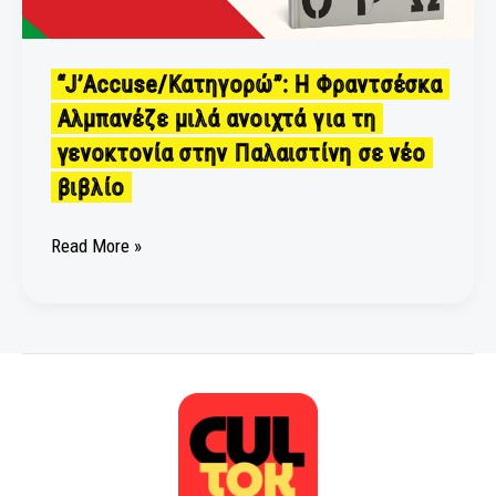
τη
γενοκτονία
στην
“J’Accuse/Κατηγορώ”: Η Φραντσέσκα
Παλαιστίνη
Αλμπανέζε μιλά ανοιχτά για τη
σε
γενοκτονία στην Παλαιστίνη σε νέο
νέο
βιβλίο
βιβλίο
Read More »