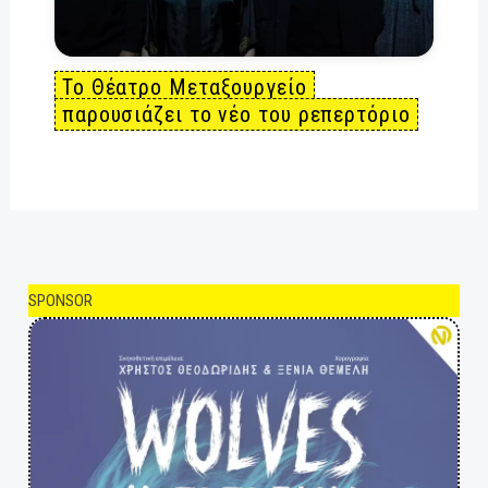
Το Θέατρο Μεταξουργείο
παρουσιάζει το νέο του ρεπερτόριο
SPONSOR