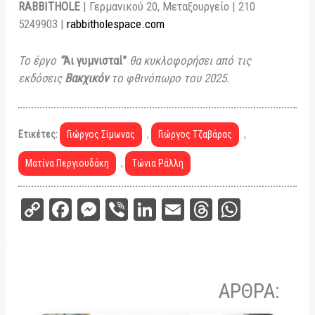
RABBITHOLE
| Γερμανικού 20, Μεταξουργείο | 210
5249903 |
rabbitholespace.com
Το έργο
“
Αι γυμνισταί”
θα κυκλοφορήσει από τις
εκδόσεις
Βακχικόν
το φθινόπωρο του 2025.
Ετικέτες:
Γιώργος Σίμωνας
,
Γιώργος Τζαβάρας
,
Ματίνα Περγιουδάκη
,
Τώνια Ράλλη
C
Fa
M
Vi
Li
E
Th
W
op
ce
es
be
nk
m
re
ha
y
bo
se
r
ed
ail
ad
ts
Li
ok
ng
In
s
A
ΑΡΘΡΑ:
nk
er
pp