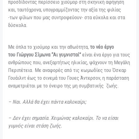
προσδίδοντας περίσσειο χιούμορ στη σκηνική αφήγηση
και, ταυτόχρονα, υπογραμμίζοντας την αξία της φιλίας
-των φίλων που μας συντροφεύουν- στα εύκολα και στα
δύσκολα.
Με όπλα το χιούμορ και την αθωότητα,
το νέο έργο
του
Γιώργου Σίμωνα
“Αι γυμνισταί”
είναι ένα έργο για τους
ανθρώπους που, ανεξαρτήτως ηλικίας, ψάχνουν τη Μεγάλη
Περιπέτεια. Με αναφορές από τις κωμωδίες του Όσκαρ
Γουάιλντ έως το σινεμά του Γουες Άντερσον, η παράσταση
αναμετριέται με το όνειρο της μη συμβατικής ζωής.
– Ναι. Αλλά θα έχει πάντα καλοκαίρι;
– Δεν έχει σημασία. Χειμώνας καλοκαίρι. Το να είσαι
γυμνός είναι στάση ζωής.