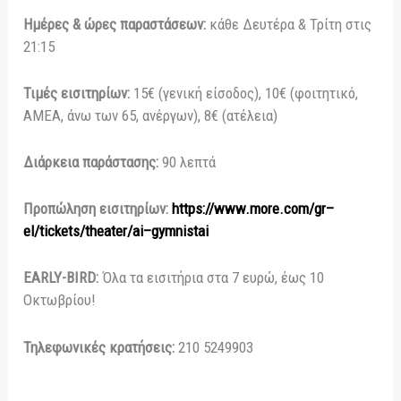
Ημέρες & ώρες παραστάσεων:
κάθε Δευτέρα & Τρίτη στις
21:15
Τιμές εισιτηρίων:
15€ (γενική είσοδος), 10€ (φοιτητικό,
ΑΜΕΑ, άνω των 65, ανέργων), 8€ (ατέλεια)
Διάρκεια παράστασης:
90 λεπτά
Προπώληση εισιτηρίων:
https
://
www
.
more
.
com
/
gr
–
el
/
tickets
/
theater
/
ai
–
gymnistai
EARLY-BIRD:
Όλα τα εισιτήρια στα 7 ευρώ, έως 10
Οκτωβρίου!
Τηλεφωνικές κρατήσεις:
210 5249903