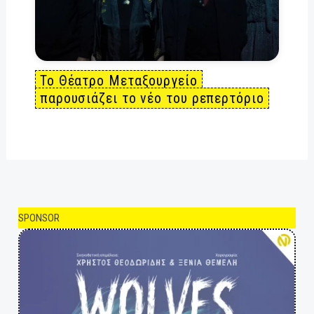
Το Θέατρο Μεταξουργείο
παρουσιάζει το νέο του ρεπερτόριο
SPONSOR