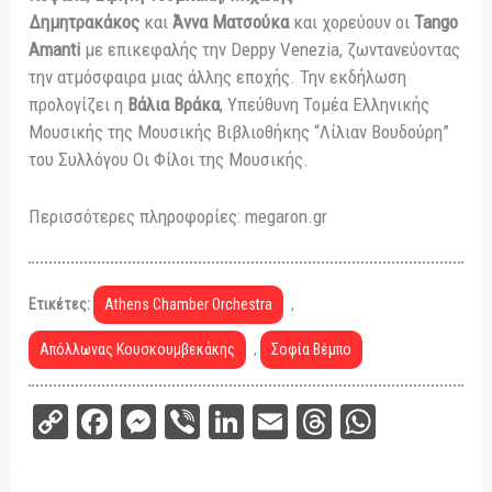
Δημητρακάκος
και
Άννα Ματσούκα
και χορεύουν οι
Tango
Amanti
με επικεφαλής την Deppy Venezia, ζωντανεύοντας
την ατμόσφαιρα μιας άλλης εποχής. Την εκδήλωση
προλογίζει η
Βάλια Βράκα
, Υπεύθυνη Τομέα Ελληνικής
Μουσικής της Μουσικής Βιβλιοθήκης “Λίλιαν Βουδούρη”
του Συλλόγου Οι Φίλοι της Μουσικής.
Περισσότερες πληροφορίες: megaron.gr
Ετικέτες:
Athens Chamber Orchestra
,
Απόλλωνας Κουσκουμβεκάκης
,
Σοφία Βέμπο
C
Fa
M
Vi
Li
E
Th
W
op
ce
es
be
nk
m
re
ha