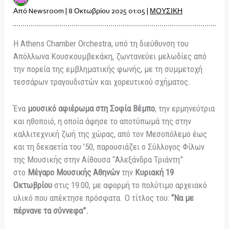
Από
Newsroom
|
8 Οκτωβρίου 2025 01:05
|
ΜΟΥΣΙΚΗ
Η Athens Chamber Orchestra, υπό τη διεύθυνση του
Απόλλωνα Κουσκουμβεκάκη, ζωντανεύει μελωδίες από
την πορεία της εμβληματικής φωνής, με τη συμμετοχή
τεσσάρων τραγουδιστών και χορευτικού σχήματος.
Ένα
μουσικό αφιέρωμα στη
Σοφία Βέμπο
, την ερμηνεύτρια
και ηθοποιό, η οποία άφησε το αποτύπωμά της στην
καλλιτεχνική ζωή της χώρας, από τον Μεσοπόλεμο έως
και τη δεκαετία του ’50, παρουσιάζει ο Σύλλογος Φίλων
της Μουσικής στην Αίθουσα “Αλεξάνδρα Τριάντη”
στο
Μέγαρο Μουσικής Αθηνών
την
Κυριακή 19
Οκτωβρίου
στις 19:00, με αφορμή το πολύτιμο αρχειακό
υλικό που απέκτησε πρόσφατα. Ο τίτλος του:
“Να με
πέρνανε τα σύννεφα”.