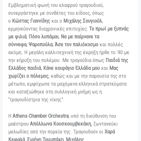
Εμβληματική φωνή του ελαφρού τραγουδιού,
συνεργάστηκε με συνθέτες του είδους, όπως
ο
Κώστας
Γιαννίδης
και ο
Μιχάλης Σουγιούλ
,
ερμηνεύοντας διαχρονικές επιτυχίες:
Το πρωί με ξυπνάς
με φιλιά
,
Πόσο λυπάμαι
,
Να με παίρνανε τα
σύννεφα
,
Ψαροπούλα
,
Άσε τον παλιόκοσμο
και πολλές
ακόμη. Η μεγάλη καλλιτεχνική της έκρηξη ήρθε το ‘40 με
την κήρυξη του πολέμου. Με τραγούδια όπως
Παιδιά της
Ελλάδος παιδιά
,
Κάνε κουράγιο Ελλάδα μου
και
Μας
χωρίζει ο πόλεμος
, καθώς και με την παρουσία της στο
μέτωπο, εμψύχωσε τα μαχόμενα ελληνικά στρατεύματα
και καταξιώθηκε στη συλλογική μνήμη ως η
“τραγουδίστρια της νίκης”.
Η
Athens Chamber Orchestra
, υπό τη διεύθυνση του
μαέστρου
Απόλλωνα Κουσκουμβεκάκη
, ζωντανεύει
μελωδίες από την πορεία της. Τραγουδούν οι
Χαρά
Κεφαλά
,
Ειρήνη Τουμπάκη
,
Μιχάλης