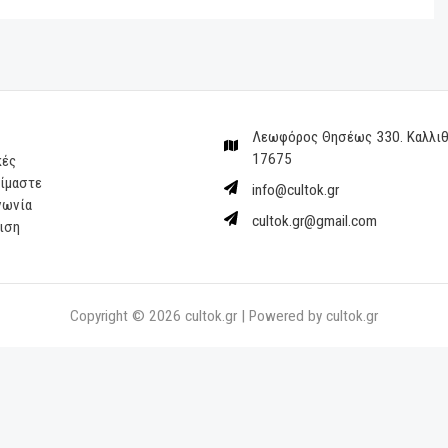
«σημείο μηδέν» – Καταρρέουν
μαζικώς οι κοραλλιογενείς
ύφαλοι
 όνειρό σου,
πάθος σου»:
μφωνα με την