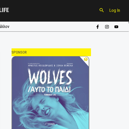
CULTURE
LIFE
ούπα
#περιβάλλον
SPONSOR