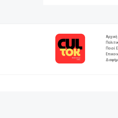
«Ακολούθησε το
ακολούθησε το 
Πώς να ζεις σύ
Τζέιν Γκούντολ