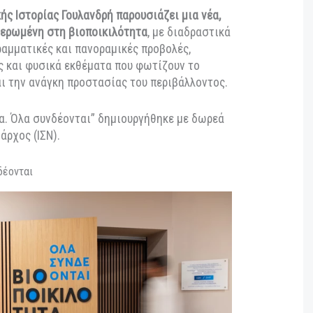
λων δράσεων θα συνοδεύσει την έκθεση.
 Φυσικής Ιστορίας Γουλανδρή παρουσιάζει μια νέα,
ση αφιερωμένη στη βιοποικιλότητα
, με διαδραστικά
 ολογραμματικές και πανοραμικές προβολές,
αγωγές και φυσικά εκθέματα που φωτίζουν το
ωής και την ανάγκη προστασίας του περιβάλλοντος.
ιλότητα. Όλα συνδέονται” δημιουργήθηκε με δωρεά
ρος Νιάρχος (ΙΣΝ).