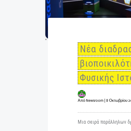
Νέα διαδ
βιοποικι
Φυσικής 
Από
Newsroom
|
8 Οκτω