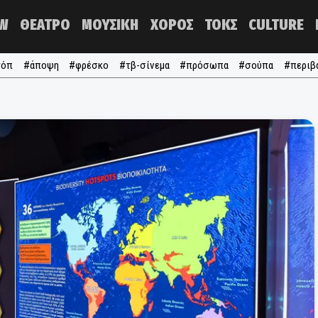
NOW
ΘΕΑΤΡΟ
ΜΟΥΣΙΚΗ
ΧΟΡΟΣ
ΤΟΚΣ
#τα τόπ
#άποψη
#φρέσκο
#τβ-σίνεμα
#πρόσωπα
#σ