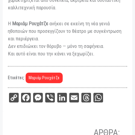
χαρακτηρίζεται από συνέπεια, ακρίβεια και ουσιαστική
καλλιτεχνική παρουσία.
Η
Μαριάμ Ρουχάτζε
ανήκει σε εκείνη τη νέα γενιά
ηθοποιών που προσεγγίζουν το θέατρο με συγκέντρωση
και περιέργεια.
Δεν επιδιώκει τον θόρυβο — μόνο τη σαφήνεια.
Και αυτό είναι που την κάνει να ξεχωρίζει.
Ετικέτες:
Μαριάμ Ρουχάτζε
C
Fa
M
Vi
Li
E
Th
W
op
ce
es
be
nk
m
re
ha
y
bo
se
r
ed
ail
ad
ts
Li
ok
ng
In
s
A
ΑΡΘΡΑ: