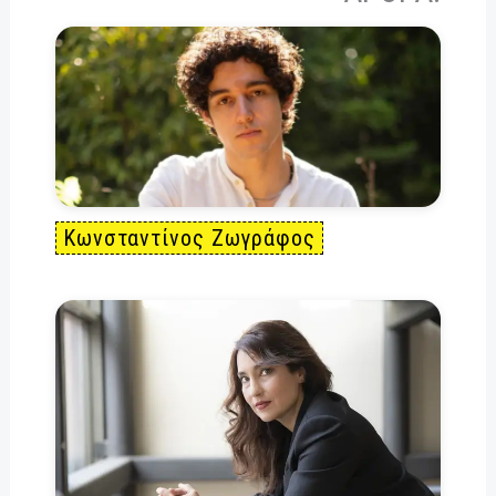
nk
er
pp
Κωνσταντίνος Ζωγράφος