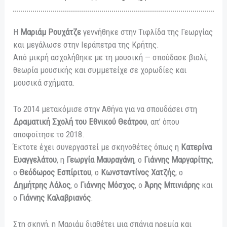
Η
Μαριάμ Ρουχάτζε
γεννήθηκε στην Τιφλίδα της Γεωργίας
και μεγάλωσε στην Ιεράπετρα της Κρήτης.
Από μικρή ασχολήθηκε με τη μουσική — σπούδασε βιολί,
θεωρία μουσικής και συμμετείχε σε χορωδίες και
μουσικά σχήματα.
Το 2014 μετακόμισε στην Αθήνα για να σπουδάσει στη
Δραματική Σχολή του Εθνικού Θεάτρου
, απ’ όπου
αποφοίτησε το 2018.
Έκτοτε έχει συνεργαστεί με σκηνοθέτες όπως η
Κατερίνα
Ευαγγελάτου
, η
Γεωργία Μαυραγάνη
, ο
Γιάννης Μαργαρίτης
,
ο
Θεόδωρος Εσπίριτου
, ο
Κωνσταντίνος Χατζής
, ο
Δημήτρης Λάλος
, ο
Γιάννης Μόσχος
, ο
Άρης Μπινιάρης
και
ο
Γιάννης Καλαβριανός
.
Στη σκηνή, η Μαριάμ διαθέτει μια σπάνια ηρεμία και