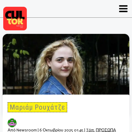
Μετάβαση
στο
περιεχόμενο
Μαριάμ Ρουχάτζε
Από
Newsroom
|
6 Οκτωβρίου 2025 01:45
|
Tόπ
,
ΠΡΟΣΩΠΑ