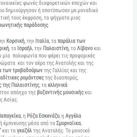
εύουν και τα τραγούδια που θ’ ακούσουμε, από λιμάνι
τους αιώνες, διασώζοντας τις προφορικές
αών που δεν έπαψαν να μεταναστεύουν στην
ης Μεσογείου. Ξεκινώντας από τον 12ο αιώνα π.Χ.
 συνθέτρια Reine Blanche de Castille, και τα
 trouvères
, θ’ ακούσουμε συνθέσεις και διασκευές
ν από γυναικείες φωνές διαφορετικών εποχών και
αίκες
που δημιούργησαν ή αποτύπωσαν με μοναδικό
η φωνητική τους έκφραση, τα ψήγματα μιας
ς και φωνητικής παράδοσης
.
ανία
, την
Κορσική
, την
Ιταλία
, τα
παράλια των
εια Αφρική
, το
Ισραήλ
, την
Παλαιστίνη
, το
Λίβανο
και
νθέτουν μία πολυφωνία που φέρει τις προφορικές
ς, τα χρώματα και τον αέρα της Ανατολής και της
αγούδια των τροβαδούρων
της Γαλλίας και της
ς
σεφεραδίτικες ρομάντσες
της διασποράς,