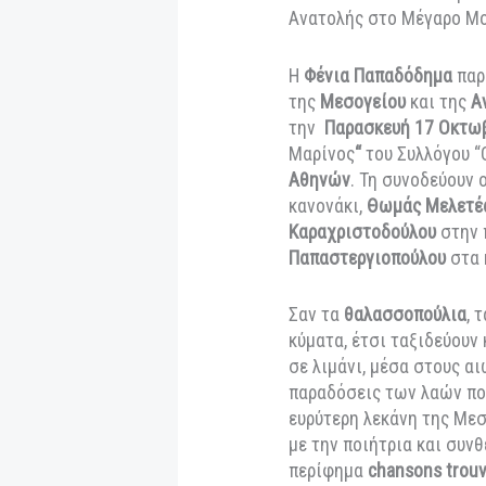
Η καλλιτέχνις παρο
θαλασσοπούλια αλλ
Ανατολής στο Μέγ
Η
Φένια Παπαδόδη
της
Μεσογείου
και
την
Παρασκευή 17
Μαρίνος
“
του Συλλ
Αθηνών
. Τη συνοδ
κανονάκι,
Θωμάς Μ
Καραχριστοδούλου
Παπαστεργιοπούλο
Σαν τα
θαλασσοπο