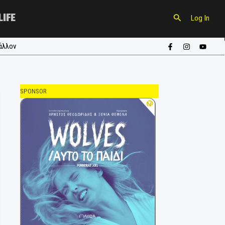
CULTURE
LIFE
ούπα
#περιβάλλον
SPONSOR