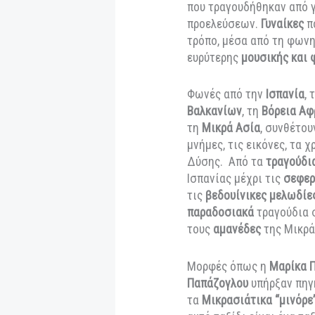
κύματα, έτσι ταξιδ
σε λιμάνι, μέσα σ
παραδόσεις των λ
ευρύτερη λεκάνη τ
με την ποιήτρια και
περίφημα
chansons
που τραγουδήθηκα
προελεύσεων.
Γυν
τρόπο, μέσα από τ
ευρύτερης
μουσική
Φωνές από την
Ισπ
Βαλκανίων
, τη
Βόρ
τη
Μικρά Ασία
, συ
μνήμες, τις εικόνε
Δύσης. Από τα
τρ
Ισπανίας μέχρι τι