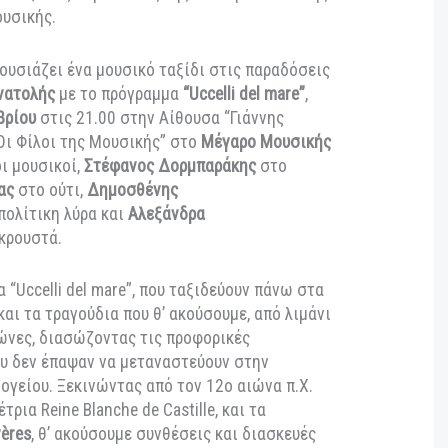
υσιάζει ένα ταξίδι, σαν αυτό που κάνουν τα
ά μουσικό, στις παραδόσεις της Μεσογείου και της
αρο Μουσικής.
μα
παρουσιάζει ένα μουσικό ταξίδι στις παραδόσεις
 της
Ανατολής
με το πρόγραμμα
“Uccelli del mare”
,
 Οκτωβρίου
στις 21.00 στην Αίθουσα “Γιάννης
όγου “Οι Φίλοι της Μουσικής” στο
Μέγαρο Μουσικής
εύουν οι μουσικοί,
Στέφανος Δορμπαράκης
στο
ελετέας
στο ούτι,
Δημοσθένης
στην πολίτικη λύρα και
Αλεξάνδρα
υ
στα κρουστά.
ύλια
, τα “Uccelli del mare”, που ταξιδεύουν πάνω στα