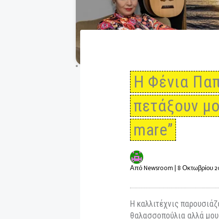
Η Φένια 
πετάξουν
mare”
Από
Newsroom
|
8 Οκτω