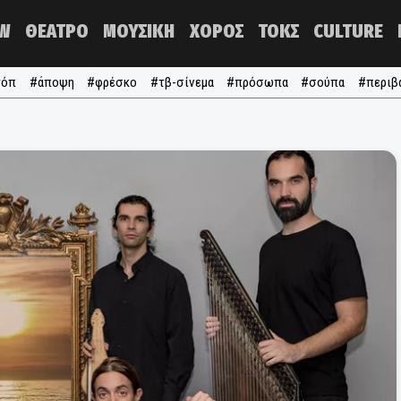
NOW
ΘΕΑΤΡΟ
ΜΟΥΣΙΚΗ
ΧΟΡΟΣ
ΤΟΚΣ
#τα τόπ
#άποψη
#φρέσκο
#τβ-σίνεμα
#πρόσωπα
#σ