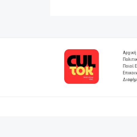
“Να με πέρνανε 
Ένα μουσικό αφ
Σοφία Βέμπο στ