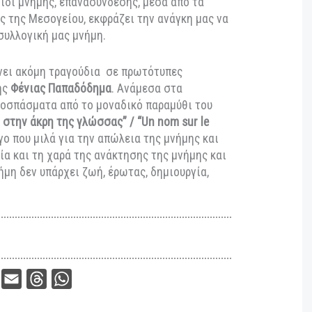
λωδίες της Παλαιστίνης
, τα
ελληνικά
ύδια στον απόηχο της
βυζαντινής μουσικής
και
 Μικράς Ασίας.
ρίκα Παπαγκίκα
, η
Ρόζα Εσκενάζυ
, η
Αγγέλα
ν πηγή έμπνευσης μέσα από τα
Σμυρναίικα
,
μινόρε”
και τα
γκαζέλ
της Ανατολής. Το μουσικό
ένα ταξίδι μνήμης, επανασύνδεσης, μέσα από τα
ς μύθους της Μεσογείου, εκφράζει την ανάγκη μας να
ή τη συλλογική μας μνήμη.
ιλαμβάνει ακόμη τραγούδια σε πρωτότυπες
χους της
Φένιας Παπαδόδημα
. Ανάμεσα στα
ται αποσπάσματα από το μοναδικό παραμύθι του
α λέξη στην άκρη της γλώσσας” / “Un nom sur le
 ένα έργο που μιλά για την απώλεια της μνήμης και
ν αγωνία και τη χαρά της ανάκτησης της μνήμης και