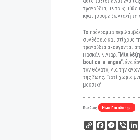
τις
βεδουίνικες με
παραδοσιακά
τραγο
τους
αμανέδες
της
Μορφές όπως η
Μα
Παπάζογλου
υπήρξα
τα
Μικρασιάτικα “
αυτό ταξίδι είναι 
τραγούδια, με του
κρατήσουμε ζωνταν
Το πρόγραμμα περ
συνθέσεις και στί
τραγούδια ακούγον
Πασκάλ Κινιάρ,
“Μί
bout de la langue”
,
τον θάνατο, για τη