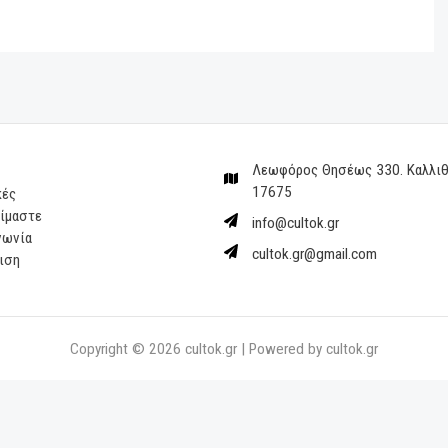
τα σύννεφα”:
ιέρωμα για τη
όλη η ”μπουζουκερί” για τη
ο Μέγαρο
σεζόν 2025–2026