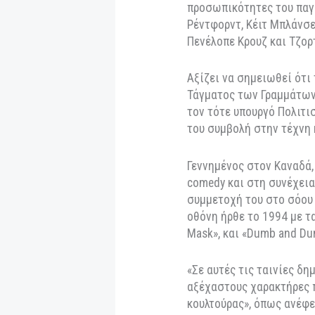
Η λαμπερή τελετή 
Φεβρουαρίου στο O
Το συγκεκριμένο β
προσωπικότητες τ
Ρέντφορντ, Κέιτ Μ
Πενέλοπε Κρουζ κα
Αξίζει να σημειωθε
Τάγματος των Γραμ
τον τότε υπουργό Π
του συμβολή στην 
Γεννημένος στον Κ
comedy και στη συ