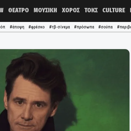
NOW
ΘΕΑΤΡΟ
ΜΟΥΣΙΚΗ
ΧΟΡΟΣ
ΤΟΚΣ
#τα τόπ
#άποψη
#φρέσκο
#τβ-σίνεμα
#πρόσωπα
#σ