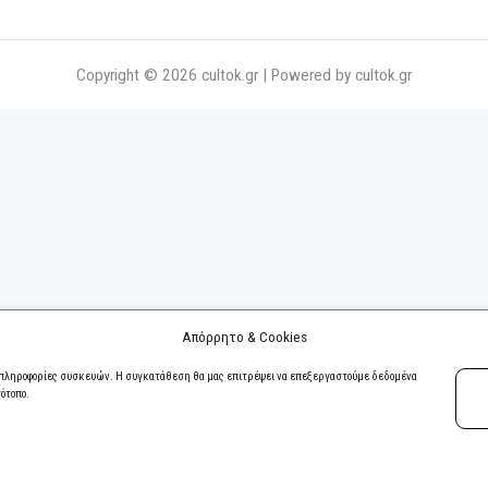
Λεωφόρος Θησέω
Αρχική
17675
Πολιτικές
Ποιοί Είμαστε
info@cultok.gr
Επικοινωνία
cultok.gr@gmail.
Διαφήμιση
Copyright © 2026 cultok.gr | Powered by culto