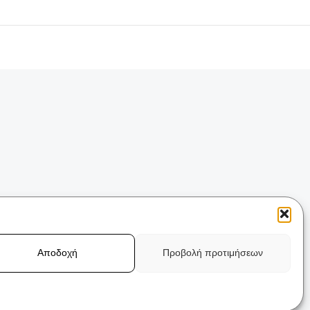
ς 330. Καλλιθέα,
com
k.gr