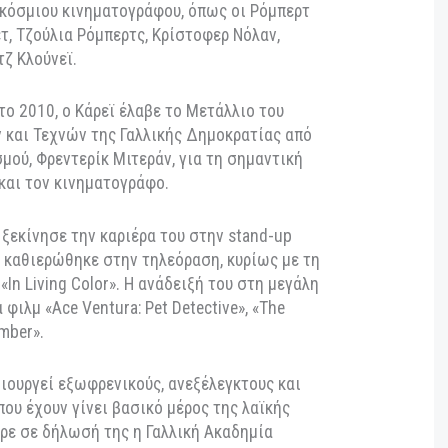
των «γαλλικών Όσκαρ» θα πραγματοποιηθεί στις 27
lympia Theater στο Παρίσι.
ραβείο έχει δοθεί στο παρελθόν σε σημαντικές
ου παγκόσμιου κινηματογράφου, όπως οι Ρόμπερτ
πλάνσετ, Τζούλια Ρόμπερτς, Κρίστοφερ Νόλαν,
ι Τζορτζ Κλούνεϊ.
ί ότι το 2010, ο Κάρεϊ έλαβε το Μετάλλιο του
μάτων και Τεχνών της Γαλλικής Δημοκρατίας από
ολιτισμού, Φρεντερίκ Μιτεράν, για τη σημαντική
τέχνη και τον κινηματογράφο.
αναδά, ξεκίνησε την καριέρα του στην stand-up
νέχεια καθιερώθηκε στην τηλεόραση, κυρίως με τη