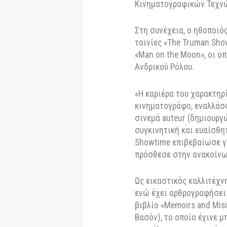
συμμετοχή του στο 
οθόνη ήρθε το 1994
Mask», και «Dumb 
«Σε αυτές τις ταιν
αξέχαστους χαρακτ
κουλτούρας», όπως
Κινηματογραφικών
Στη συνέχεια, ο η
ταινίες «The Truma
«Man on the Moon»,
Ανδρικού Ρόλου.
«Η καριέρα του χαρ
κινηματογράφο, εν