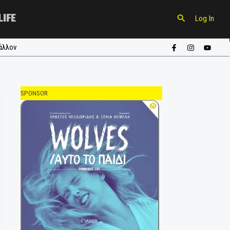
CULTURE
LIFE
ούπα
#περιβάλλον
SPONSOR