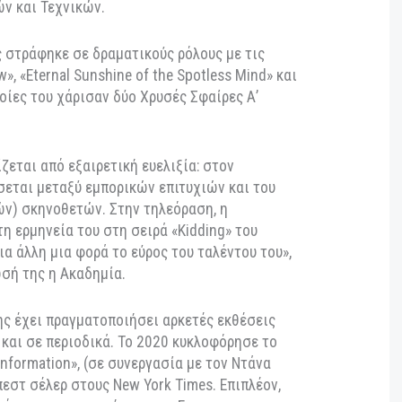
σόου «In Living Color». Η ανάδειξή του στη μεγάλη
 με τα φιλμ «Ace Ventura: Pet Detective», «The
and Dumber».
ίες δημιουργεί εξωφρενικούς, ανεξέλεγκτους και
ήρες που έχουν γίνει βασικό μέρος της λαϊκής
 ανέφερε σε δήλωσή της η Γαλλική Ακαδημία
 Τεχνών και Τεχνικών.
θοποιός στράφηκε σε δραματικούς ρόλους με τις
n Show», «Eternal Sunshine of the Spotless Mind» και
 οι οποίες του χάρισαν δύο Χρυσές Σφαίρες Α’
ακτηρίζεται από εξαιρετική ευελιξία: στον
αλλάσσεται μεταξύ εμπορικών επιτυχιών και του