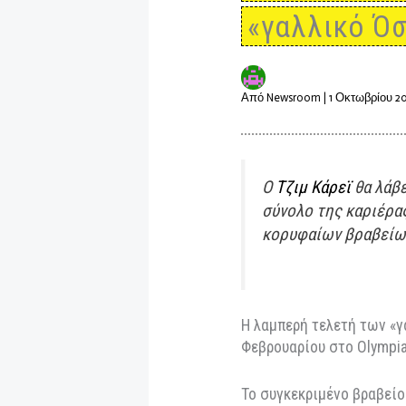
Βραβεία 
θα τιμηθ
«γαλλικό
Από
Newsroom
|
1 Οκτω
Ο
Τζιμ Κάρεϊ
θ
σύνολο της κα
κορυφαίων βρα